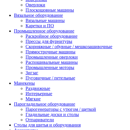
Оверлоки
Плоскошовные машины
Вязальное оборудование
Вязальные машины
Каретки и ПО
Промышленное оборудование
Раскройное оборудование
Прессы для фурнитуры
Скорняжные / обувные / мешкозашивочные
Прямострочные машины
Промышленные оверлоки
Распошивальные машины
Промышленные моторы
Зигзаг
Пуговичные / петельные
Манекены
Раздвижные
Интерьерные
Мягкие
Парогладильное оборудование
Парогенераторы с утюгом / щеткой
Гладильные доски и столы
Отпариватели
Столы для шитья и оборудования