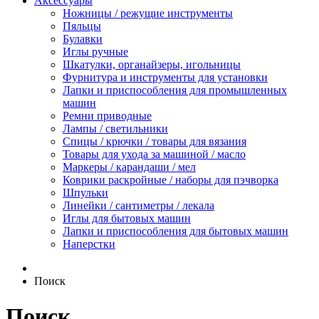
Аксессуары
Ножницы / режущие инструменты
Пяльцы
Булавки
Иглы ручные
Шкатулки, органайзеры, игольницы
Фурнитура и инструменты для установки
Лапки и приспособления для промышленных
машин
Ремни приводные
Лампы / светильники
Спицы / крючки / товары для вязания
Товары для ухода за машиной / масло
Маркеры / карандаши / мел
Коврики раскройные / наборы для пэчворка
Шпульки
Линейки / сантиметры / лекала
Иглы для бытовых машин
Лапки и приспособления для бытовых машин
Наперстки
Поиск
Поиск