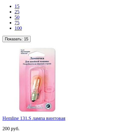
15
25
50
75
100
Показать:
15
Hemline 131.S лампа винтовая
200 руб.