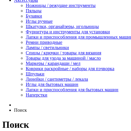
Аксессуары
Ножницы / режущие инструменты
Пяльцы
Булавки
Иглы ручные
Шкатулки, органайзеры, игольницы
Фурнитура и инструменты для установки
Лапки и приспособления для промышленных маши
Ремни приводные
Лампы / светильники
Спицы / крючки / товары для вязания
Товары для ухода за машиной / масло
Маркеры / карандаши / мел
Коврики раскройные / наборы для пэчворка
Шпульки
Линейки / сантиметры / лекала
Иглы для бытовых машин
Лапки и приспособления для бытовых машин
Наперстки
Поиск
Поиск