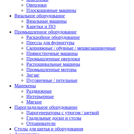
Оверлоки
Плоскошовные машины
Вязальное оборудование
Вязальные машины
Каретки и ПО
Промышленное оборудование
Раскройное оборудование
Прессы для фурнитуры
Скорняжные / обувные / мешкозашивочные
Прямострочные машины
Промышленные оверлоки
Распошивальные машины
Промышленные моторы
Зигзаг
Пуговичные / петельные
Манекены
Раздвижные
Интерьерные
Мягкие
Парогладильное оборудование
Парогенераторы с утюгом / щеткой
Гладильные доски и столы
Отпариватели
Столы для шитья и оборудования