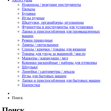
Аксессуары
Ножницы / режущие инструменты
Пяльцы
Булавки
Иглы ручные
Шкатулки, органайзеры, игольницы
Фурнитура и инструменты для установки
Лапки и приспособления для промышленных
машин
Ремни приводные
Лампы / светильники
Спицы / крючки / товары для вязания
Товары для ухода за машиной / масло
Маркеры / карандаши / мел
Коврики раскройные / наборы для пэчворка
Шпульки
Линейки / сантиметры / лекала
Иглы для бытовых машин
Лапки и приспособления для бытовых машин
Наперстки
Поиск
Поиск