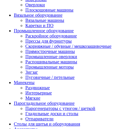
Оверлоки
Плоскошовные машины
Вязальное оборудование
Вязальные машины
Каретки и ПО
Промышленное оборудование
Раскройное оборудование
Прессы для фурнитуры
Скорняжные / обувные / мешкозашивочные
Прямострочные машины
Промышленные оверлоки
Распошивальные машины
Промышленные моторы
Зигзаг
Пуговичные / петельные
Манекены
Раздвижные
Интерьерные
Мягкие
Парогладильное оборудование
Парогенераторы с утюгом / щеткой
Гладильные доски и столы
Отпариватели
Столы для шитья и оборудования