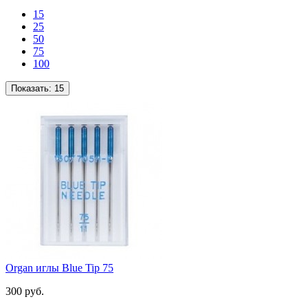
15
25
50
75
100
Показать:
15
Organ иглы Blue Tip 75
300 руб.