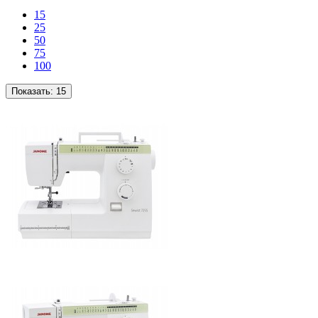
15
25
50
75
100
Показать:
15