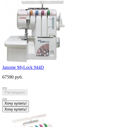
Janome MyLock 944D
67590 руб.
Распродано
Хочу купить!
Хочу купить!