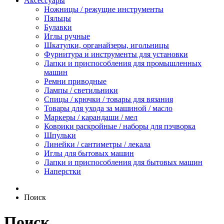
Аксессуары
Ножницы / режущие инструменты
Пяльцы
Булавки
Иглы ручные
Шкатулки, органайзеры, игольницы
Фурнитура и инструменты для установки
Лапки и приспособления для промышленных
машин
Ремни приводные
Лампы / светильники
Спицы / крючки / товары для вязания
Товары для ухода за машиной / масло
Маркеры / карандаши / мел
Коврики раскройные / наборы для пэчворка
Шпульки
Линейки / сантиметры / лекала
Иглы для бытовых машин
Лапки и приспособления для бытовых машин
Наперстки
Поиск
Поиск