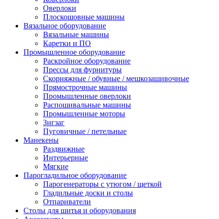
Оверлоки
Плоскошовные машины
Вязальное оборудование
Вязальные машины
Каретки и ПО
Промышленное оборудование
Раскройное оборудование
Прессы для фурнитуры
Скорняжные / обувные / мешкозашивочные
Прямострочные машины
Промышленные оверлоки
Распошивальные машины
Промышленные моторы
Зигзаг
Пуговичные / петельные
Манекены
Раздвижные
Интерьерные
Мягкие
Парогладильное оборудование
Парогенераторы с утюгом / щеткой
Гладильные доски и столы
Отпариватели
Столы для шитья и оборудования