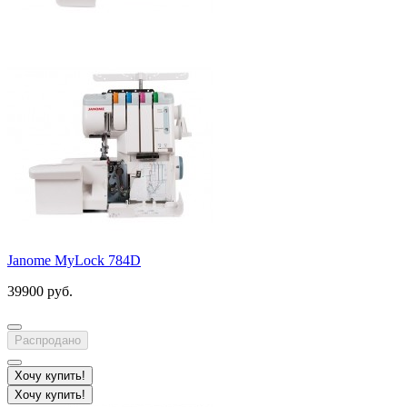
Janome MyLock 784D
39900 руб.
Распродано
Хочу купить!
Хочу купить!