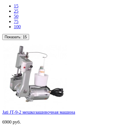
15
25
50
75
100
Показать:
15
Jati JT-9-2 мешкозашивочная машина
6900 руб.