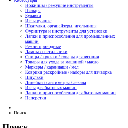
Аксессуары
Ножницы / режущие инструменты
Пяльцы
Булавки
Иглы ручные
Шкатулки, органайзеры, игольницы
Фурнитура и инструменты для установки
Лапки и приспособления для промышленных
машин
Ремни приводные
Лампы / светильники
Спицы / крючки / товары для вязания
Товары для ухода за машиной / масло
Маркеры / карандаши / мел
Коврики раскройные / наборы для пэчворка
Шпульки
Линейки / сантиметры / лекала
Иглы для бытовых машин
Лапки и приспособления для бытовых машин
Наперстки
Поиск
Поиск