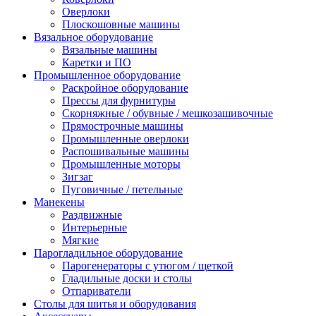
Оверлоки
Плоскошовные машины
Вязальное оборудование
Вязальные машины
Каретки и ПО
Промышленное оборудование
Раскройное оборудование
Прессы для фурнитуры
Скорняжные / обувные / мешкозашивочные
Прямострочные машины
Промышленные оверлоки
Распошивальные машины
Промышленные моторы
Зигзаг
Пуговичные / петельные
Манекены
Раздвижные
Интерьерные
Мягкие
Парогладильное оборудование
Парогенераторы с утюгом / щеткой
Гладильные доски и столы
Отпариватели
Столы для шитья и оборудования