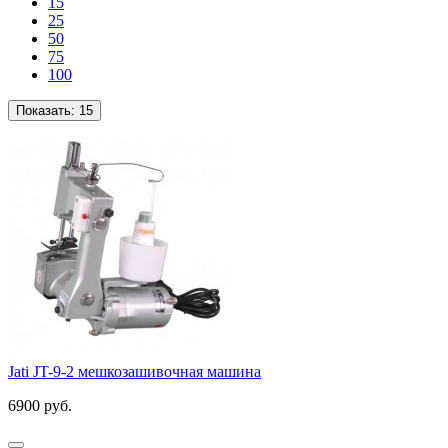
15
25
50
75
100
Показать:
15
Jati JT-9-2 мешкозашивочная машина
6900 руб.