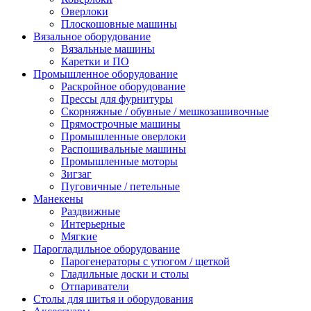
Оверлоки
Плоскошовные машины
Вязальное оборудование
Вязальные машины
Каретки и ПО
Промышленное оборудование
Раскройное оборудование
Прессы для фурнитуры
Скорняжные / обувные / мешкозашивочные
Прямострочные машины
Промышленные оверлоки
Распошивальные машины
Промышленные моторы
Зигзаг
Пуговичные / петельные
Манекены
Раздвижные
Интерьерные
Мягкие
Парогладильное оборудование
Парогенераторы с утюгом / щеткой
Гладильные доски и столы
Отпариватели
Столы для шитья и оборудования