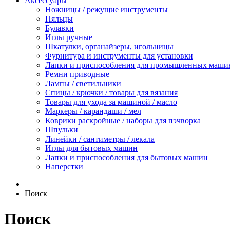
Аксессуары
Ножницы / режущие инструменты
Пяльцы
Булавки
Иглы ручные
Шкатулки, органайзеры, игольницы
Фурнитура и инструменты для установки
Лапки и приспособления для промышленных маши
Ремни приводные
Лампы / светильники
Спицы / крючки / товары для вязания
Товары для ухода за машиной / масло
Маркеры / карандаши / мел
Коврики раскройные / наборы для пэчворка
Шпульки
Линейки / сантиметры / лекала
Иглы для бытовых машин
Лапки и приспособления для бытовых машин
Наперстки
Поиск
Поиск