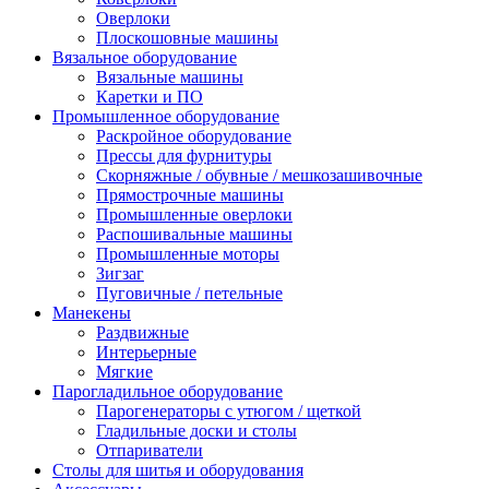
Оверлоки
Плоскошовные машины
Вязальное оборудование
Вязальные машины
Каретки и ПО
Промышленное оборудование
Раскройное оборудование
Прессы для фурнитуры
Скорняжные / обувные / мешкозашивочные
Прямострочные машины
Промышленные оверлоки
Распошивальные машины
Промышленные моторы
Зигзаг
Пуговичные / петельные
Манекены
Раздвижные
Интерьерные
Мягкие
Парогладильное оборудование
Парогенераторы с утюгом / щеткой
Гладильные доски и столы
Отпариватели
Столы для шитья и оборудования