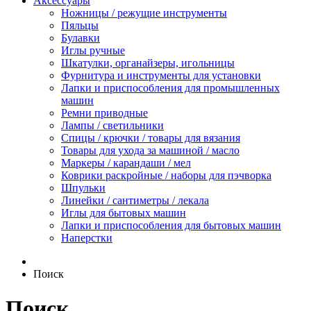
Аксессуары
Ножницы / режущие инструменты
Пяльцы
Булавки
Иглы ручные
Шкатулки, органайзеры, игольницы
Фурнитура и инструменты для установки
Лапки и приспособления для промышленных
машин
Ремни приводные
Лампы / светильники
Спицы / крючки / товары для вязания
Товары для ухода за машиной / масло
Маркеры / карандаши / мел
Коврики раскройные / наборы для пэчворка
Шпульки
Линейки / сантиметры / лекала
Иглы для бытовых машин
Лапки и приспособления для бытовых машин
Наперстки
Поиск
Поиск