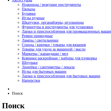
Аксессуары
Ножницы / режущие инструменты
Пяльцы
Булавки
Иглы ручные
Шкатулки, органайзеры, игольницы
Фурнитура и инструменты для установки
Лапки и приспособления для промышленных маши
Ремни приводные
Лампы / светильники
Спицы / крючки / товары для вязания
Товары для ухода за машиной / масло
Маркеры / карандаши / мел
Коврики раскройные / наборы для пэчворка
Шпульки
Линейки / сантиметры / лекала
Иглы для бытовых машин
Лапки и приспособления для бытовых машин
Наперстки
Поиск
Поиск