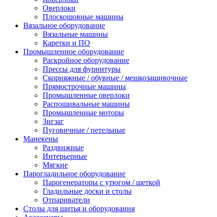
Оверлоки
Плоскошовные машины
Вязальное оборудование
Вязальные машины
Каретки и ПО
Промышленное оборудование
Раскройное оборудование
Прессы для фурнитуры
Скорняжные / обувные / мешкозашивочные
Прямострочные машины
Промышленные оверлоки
Распошивальные машины
Промышленные моторы
Зигзаг
Пуговичные / петельные
Манекены
Раздвижные
Интерьерные
Мягкие
Парогладильное оборудование
Парогенераторы с утюгом / щеткой
Гладильные доски и столы
Отпариватели
Столы для шитья и оборудования