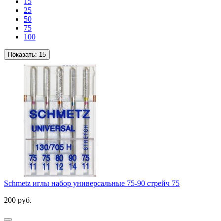
15
25
50
75
100
Показать:
15
Schmetz иглы набор универсальные 75-90 стрейч 75
200 руб.