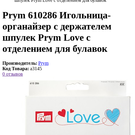
шпулек Prym Love с отделением для булавок
Prym 610286 Игольница-
органайзер с держателем
шпулек Prym Love с
отделением для булавок
Производитель:
Prym
Код Товара:
a3145
0 отзывов