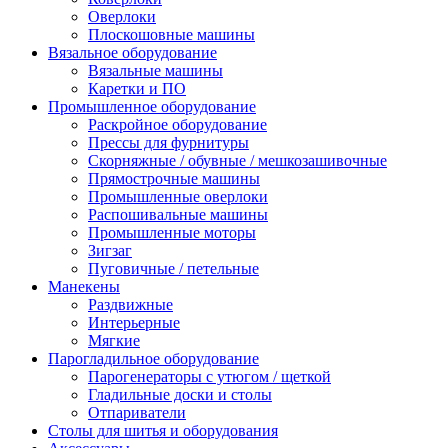
Оверлоки
Плоскошовные машины
Вязальное оборудование
Вязальные машины
Каретки и ПО
Промышленное оборудование
Раскройное оборудование
Прессы для фурнитуры
Скорняжные / обувные / мешкозашивочные
Прямострочные машины
Промышленные оверлоки
Распошивальные машины
Промышленные моторы
Зигзаг
Пуговичные / петельные
Манекены
Раздвижные
Интерьерные
Мягкие
Парогладильное оборудование
Парогенераторы с утюгом / щеткой
Гладильные доски и столы
Отпариватели
Столы для шитья и оборудования