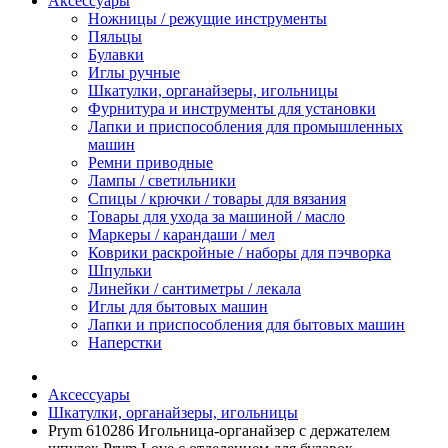
Аксессуары
Ножницы / режущие инструменты
Пяльцы
Булавки
Иглы ручные
Шкатулки, органайзеры, игольницы
Фурнитура и инструменты для установки
Лапки и приспособления для промышленных
машин
Ремни приводные
Лампы / светильники
Спицы / крючки / товары для вязания
Товары для ухода за машиной / масло
Маркеры / карандаши / мел
Коврики раскройные / наборы для пэчворка
Шпульки
Линейки / сантиметры / лекала
Иглы для бытовых машин
Лапки и приспособления для бытовых машин
Наперстки
Аксессуары
Шкатулки, органайзеры, игольницы
Prym 610286 Игольница-органайзер с держателем