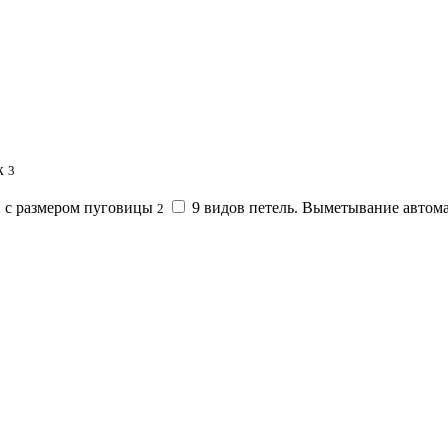
к
3
и с размером пуговицы
9 видов петель. Выметывание автома
2