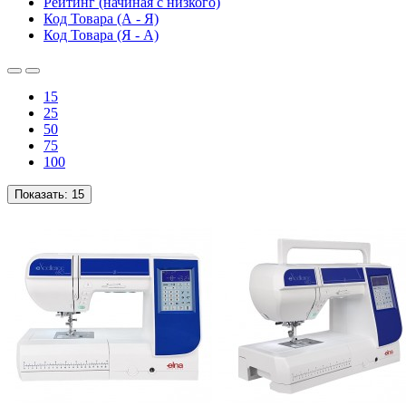
Рейтинг (начиная с низкого)
Код Товара (А - Я)
Код Товара (Я - А)
15
25
50
75
100
Показать:
15