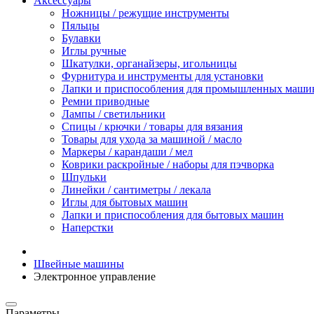
Аксессуары
Ножницы / режущие инструменты
Пяльцы
Булавки
Иглы ручные
Шкатулки, органайзеры, игольницы
Фурнитура и инструменты для установки
Лапки и приспособления для промышленных маши
Ремни приводные
Лампы / светильники
Спицы / крючки / товары для вязания
Товары для ухода за машиной / масло
Маркеры / карандаши / мел
Коврики раскройные / наборы для пэчворка
Шпульки
Линейки / сантиметры / лекала
Иглы для бытовых машин
Лапки и приспособления для бытовых машин
Наперстки
Швейные машины
Электронное управление
Параметры