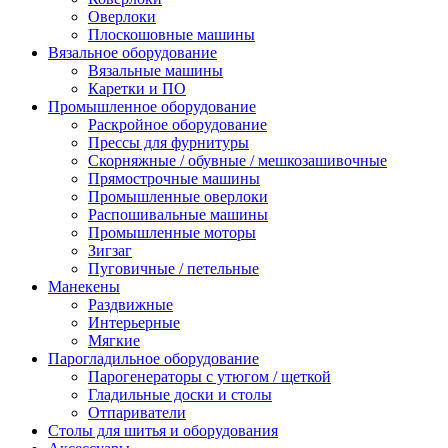
Оверлоки
Плоскошовные машины
Вязальное оборудование
Вязальные машины
Каретки и ПО
Промышленное оборудование
Раскройное оборудование
Прессы для фурнитуры
Скорняжные / обувные / мешкозашивочные
Прямострочные машины
Промышленные оверлоки
Распошивальные машины
Промышленные моторы
Зигзаг
Пуговичные / петельные
Манекены
Раздвижные
Интерьерные
Мягкие
Парогладильное оборудование
Парогенераторы с утюгом / щеткой
Гладильные доски и столы
Отпариватели
Столы для шитья и оборудования