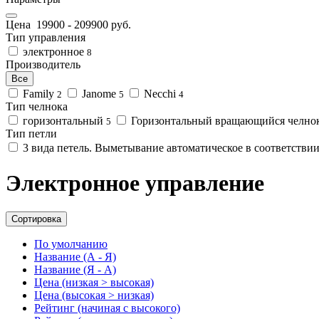
Цена
19900
-
209900
руб.
Тип управления
электронное
8
Производитель
Все
Family
Janome
Necchi
2
5
4
Тип челнока
горизонтальный
Горизонтальный вращающийся челно
5
Тип петли
3 вида петель. Выметывание автоматическое в соответстви
Электронное управление
Сортировка
По умолчанию
Название (А - Я)
Название (Я - А)
Цена (низкая > высокая)
Цена (высокая > низкая)
Рейтинг (начиная с высокого)