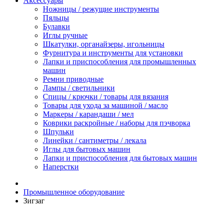
Аксессуары
Ножницы / режущие инструменты
Пяльцы
Булавки
Иглы ручные
Шкатулки, органайзеры, игольницы
Фурнитура и инструменты для установки
Лапки и приспособления для промышленных
машин
Ремни приводные
Лампы / светильники
Спицы / крючки / товары для вязания
Товары для ухода за машиной / масло
Маркеры / карандаши / мел
Коврики раскройные / наборы для пэчворка
Шпульки
Линейки / сантиметры / лекала
Иглы для бытовых машин
Лапки и приспособления для бытовых машин
Наперстки
Промышленное оборудование
Зигзаг