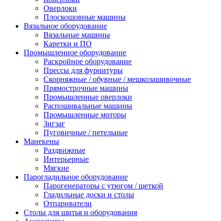
Оверлоки
Плоскошовные машины
Вязальное оборудование
Вязальные машины
Каретки и ПО
Промышленное оборудование
Раскройное оборудование
Прессы для фурнитуры
Скорняжные / обувные / мешкозашивочные
Прямострочные машины
Промышленные оверлоки
Распошивальные машины
Промышленные моторы
Зигзаг
Пуговичные / петельные
Манекены
Раздвижные
Интерьерные
Мягкие
Парогладильное оборудование
Парогенераторы с утюгом / щеткой
Гладильные доски и столы
Отпариватели
Столы для шитья и оборудования