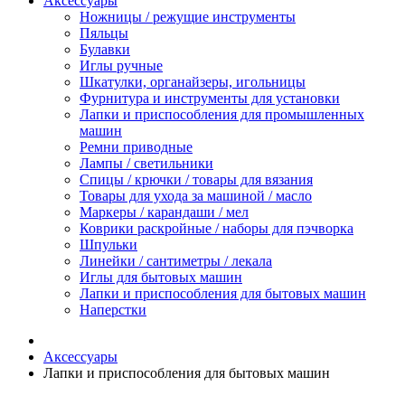
Аксессуары
Ножницы / режущие инструменты
Пяльцы
Булавки
Иглы ручные
Шкатулки, органайзеры, игольницы
Фурнитура и инструменты для установки
Лапки и приспособления для промышленных
машин
Ремни приводные
Лампы / светильники
Спицы / крючки / товары для вязания
Товары для ухода за машиной / масло
Маркеры / карандаши / мел
Коврики раскройные / наборы для пэчворка
Шпульки
Линейки / сантиметры / лекала
Иглы для бытовых машин
Лапки и приспособления для бытовых машин
Наперстки
Аксессуары
Лапки и приспособления для бытовых машин