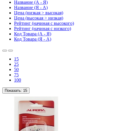
Название (А - Я)
Название (Я - А)
Цена (низкая > высокая)
Цена (высокая > низкая)
Рейтинг (начиная с высокого)
Рейтинг (начиная с низкого)
Код Товара (А - Я)
Код Товара (Я - А)
15
25
50
75
100
Показать:
15