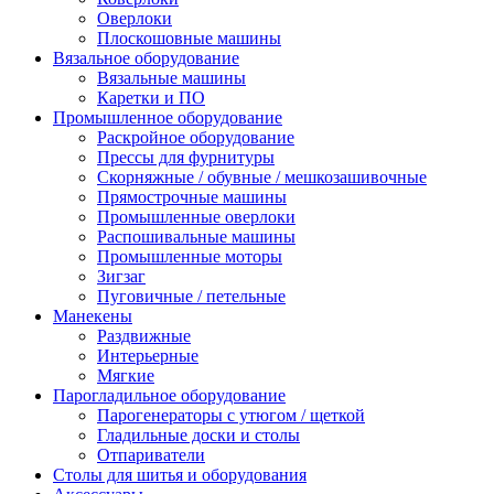
Оверлоки
Плоскошовные машины
Вязальное оборудование
Вязальные машины
Каретки и ПО
Промышленное оборудование
Раскройное оборудование
Прессы для фурнитуры
Скорняжные / обувные / мешкозашивочные
Прямострочные машины
Промышленные оверлоки
Распошивальные машины
Промышленные моторы
Зигзаг
Пуговичные / петельные
Манекены
Раздвижные
Интерьерные
Мягкие
Парогладильное оборудование
Парогенераторы с утюгом / щеткой
Гладильные доски и столы
Отпариватели
Столы для шитья и оборудования