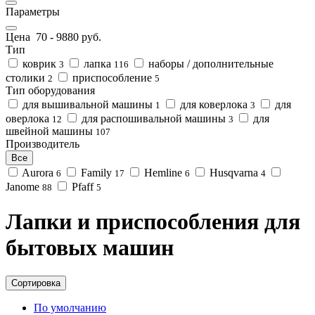
Параметры
Цена
70
-
9880
руб.
Тип
коврик
лапка
наборы / дополнительные
3
116
столики
приспособление
2
5
Тип оборудования
для вышивальной машины
для коверлока
для
1
3
оверлока
для распошивальной машины
для
12
3
швейной машины
107
Производитель
Все
Aurora
Family
Hemline
Husqvarna
6
17
6
4
Janome
Pfaff
88
5
Лапки и приспособления для
бытовых машин
Сортировка
По умолчанию