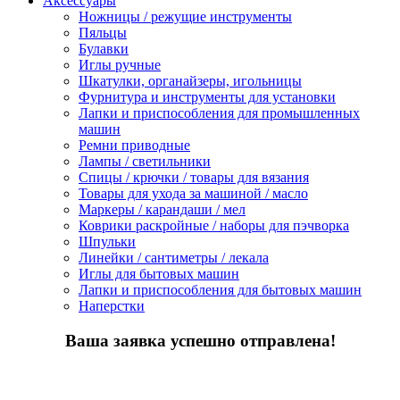
Аксессуары
Ножницы / режущие инструменты
Пяльцы
Булавки
Иглы ручные
Шкатулки, органайзеры, игольницы
Фурнитура и инструменты для установки
Лапки и приспособления для промышленных
машин
Ремни приводные
Лампы / светильники
Спицы / крючки / товары для вязания
Товары для ухода за машиной / масло
Маркеры / карандаши / мел
Коврики раскройные / наборы для пэчворка
Шпульки
Линейки / сантиметры / лекала
Иглы для бытовых машин
Лапки и приспособления для бытовых машин
Наперстки
Ваша заявка успешно отправлена!