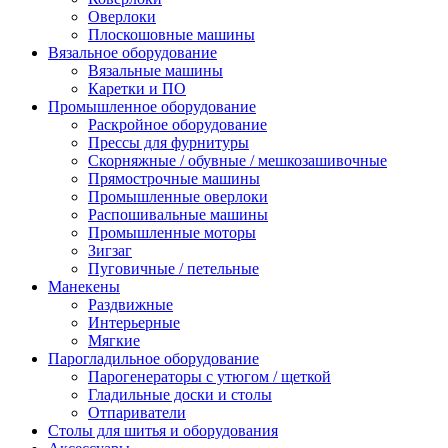
Оверлоки
Плоскошовные машины
Вязальное оборудование
Вязальные машины
Каретки и ПО
Промышленное оборудование
Раскройное оборудование
Прессы для фурнитуры
Скорняжные / обувные / мешкозашивочные
Прямострочные машины
Промышленные оверлоки
Распошивальные машины
Промышленные моторы
Зигзаг
Пуговичные / петельные
Манекены
Раздвижные
Интерьерные
Мягкие
Парогладильное оборудование
Парогенераторы с утюгом / щеткой
Гладильные доски и столы
Отпариватели
Столы для шитья и оборудования