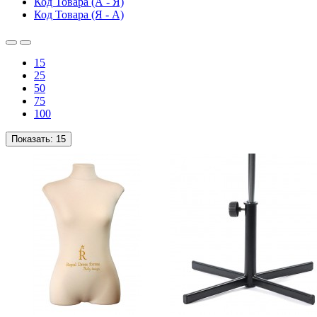
Код Товара (А - Я)
Код Товара (Я - А)
15
25
50
75
100
Показать:
15