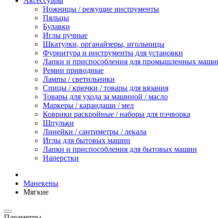
Аксессуары
Ножницы / режущие инструменты
Пяльцы
Булавки
Иглы ручные
Шкатулки, органайзеры, игольницы
Фурнитура и инструменты для установки
Лапки и приспособления для промышленных маши
Ремни приводные
Лампы / светильники
Спицы / крючки / товары для вязания
Товары для ухода за машиной / масло
Маркеры / карандаши / мел
Коврики раскройные / наборы для пэчворка
Шпульки
Линейки / сантиметры / лекала
Иглы для бытовых машин
Лапки и приспособления для бытовых машин
Наперстки
Манекены
Мягкие
Параметры