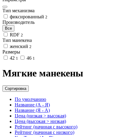
Тип механизма
фиксированный
2
Производитель
Все
RDF
2
Тип манекена
женский
2
Размеры
42
46
1
1
Мягкие манекены
Сортировка
По умолчанию
Название (А - Я)
Название (Я - А)
Цена (низкая > высокая)
Цена (высокая > низкая)
Рейтинг (начиная с высокого)
Рейтинг (начиная с низкого)