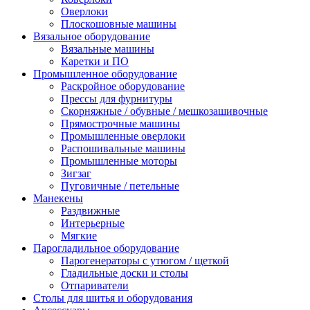
Оверлоки
Плоскошовные машины
Вязальное оборудование
Вязальные машины
Каретки и ПО
Промышленное оборудование
Раскройное оборудование
Прессы для фурнитуры
Скорняжные / обувные / мешкозашивочные
Прямострочные машины
Промышленные оверлоки
Распошивальные машины
Промышленные моторы
Зигзаг
Пуговичные / петельные
Манекены
Раздвижные
Интерьерные
Мягкие
Парогладильное оборудование
Парогенераторы с утюгом / щеткой
Гладильные доски и столы
Отпариватели
Столы для шитья и оборудования