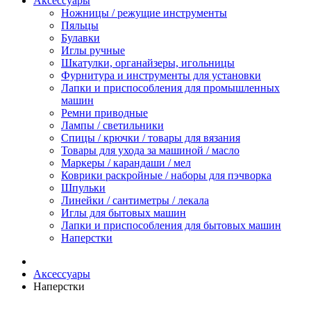
Аксессуары
Ножницы / режущие инструменты
Пяльцы
Булавки
Иглы ручные
Шкатулки, органайзеры, игольницы
Фурнитура и инструменты для установки
Лапки и приспособления для промышленных
машин
Ремни приводные
Лампы / светильники
Спицы / крючки / товары для вязания
Товары для ухода за машиной / масло
Маркеры / карандаши / мел
Коврики раскройные / наборы для пэчворка
Шпульки
Линейки / сантиметры / лекала
Иглы для бытовых машин
Лапки и приспособления для бытовых машин
Наперстки
Аксессуары
Наперстки