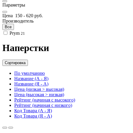
Параметры
Цена
150
-
620
руб.
Производитель
Все
Prym
21
Наперстки
Сортировка
По умолчанию
Название (А - Я)
Название (Я - А)
Цена (низкая > высокая)
Цена (высокая > низкая)
Рейтинг (начиная с высокого)
Рейтинг (начиная с низкого)
Код Товара (А - Я)
Код Товара (Я - А)