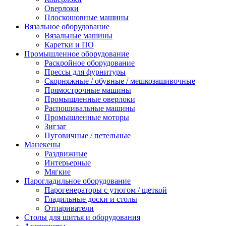
Оверлоки
Плоскошовные машины
Вязальное оборудование
Вязальные машины
Каретки и ПО
Промышленное оборудование
Раскройное оборудование
Прессы для фурнитуры
Скорняжные / обувные / мешкозашивочные
Прямострочные машины
Промышленные оверлоки
Распошивальные машины
Промышленные моторы
Зигзаг
Пуговичные / петельные
Манекены
Раздвижные
Интерьерные
Мягкие
Парогладильное оборудование
Парогенераторы с утюгом / щеткой
Гладильные доски и столы
Отпариватели
Столы для шитья и оборудования