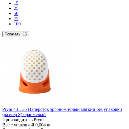
15
25
50
75
100
Показать:
15
Prym 431135 Напёрсток эргономичный мягкий без упаковки
(размер S) оранжевый
Производитель
Prym
Вес с упаковкой
0,004 кг