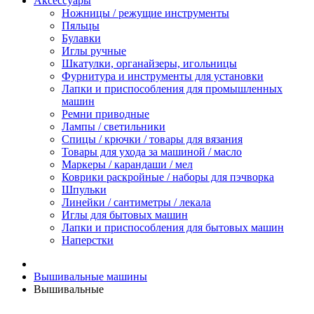
Аксессуары
Ножницы / режущие инструменты
Пяльцы
Булавки
Иглы ручные
Шкатулки, органайзеры, игольницы
Фурнитура и инструменты для установки
Лапки и приспособления для промышленных
машин
Ремни приводные
Лампы / светильники
Спицы / крючки / товары для вязания
Товары для ухода за машиной / масло
Маркеры / карандаши / мел
Коврики раскройные / наборы для пэчворка
Шпульки
Линейки / сантиметры / лекала
Иглы для бытовых машин
Лапки и приспособления для бытовых машин
Наперстки
Вышивальные машины
Вышивальные