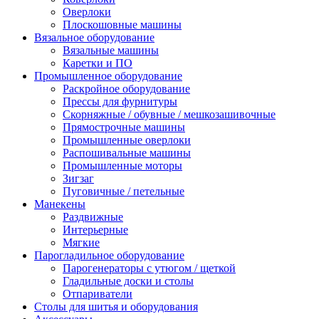
Оверлоки
Плоскошовные машины
Вязальное оборудование
Вязальные машины
Каретки и ПО
Промышленное оборудование
Раскройное оборудование
Прессы для фурнитуры
Скорняжные / обувные / мешкозашивочные
Прямострочные машины
Промышленные оверлоки
Распошивальные машины
Промышленные моторы
Зигзаг
Пуговичные / петельные
Манекены
Раздвижные
Интерьерные
Мягкие
Парогладильное оборудование
Парогенераторы с утюгом / щеткой
Гладильные доски и столы
Отпариватели
Столы для шитья и оборудования