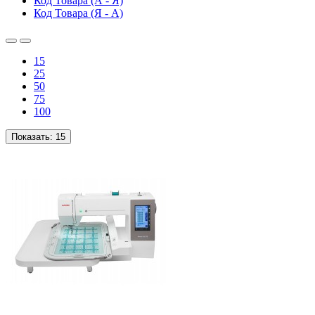
Код Товара (А - Я)
Код Товара (Я - А)
15
25
50
75
100
Показать:
15