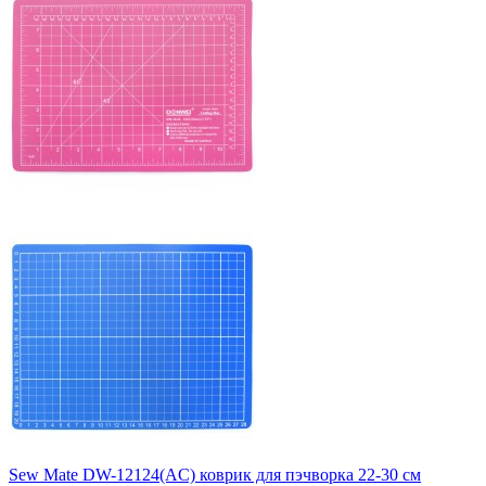
Sew Mate DW-12124(AC) коврик для пэчворка 22-30 см