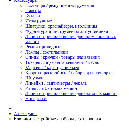
Аксессуары
Ножницы / режущие инструменты
Пяльцы
Булавки
Иглы ручные
Шкатулки, органайзеры, игольницы
Фурнитура и инструменты для установки
Лапки и приспособления для промышленных
машин
Ремни приводные
Лампы / светильники
Спицы / крючки / товары для вязания
Товары для ухода за машиной / масло
Маркеры / карандаши / мел
Коврики раскройные / наборы для пэчворка
Шпульки
Линейки / сантиметры / лекала
Иглы для бытовых машин
Лапки и приспособления для бытовых машин
Наперстки
Аксессуары
Коврики раскройные / наборы для пэчворка