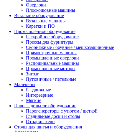
Оверлоки
Плоскошовные машины
Вязальное оборудование
Вязальные машины
Каретки и ПО
Промышленное оборудование
Раскройное оборудование
Прессы для фурнитуры
Скорняжные / обувные / мешкозашивочные
Прямострочные машины
Промышленные оверлоки
Распошивальные машины
Промышленные моторы
Зигзаг
Пуговичные / петельные
Манекены
Раздвижные
Интерьерные
Мягкие
Парогладильное оборудование
Парогенераторы с утюгом / щеткой
Гладильные доски и столы
Отпариватели
Столы для шитья и оборудования