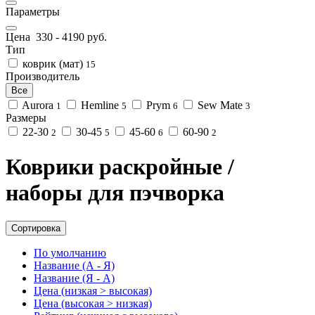
Параметры
Цена
330
-
4190
руб.
Тип
коврик (мат)
15
Производитель
Все
Aurora
Hemline
Prym
Sew Mate
1
5
6
3
Размеры
22-30
30-45
45-60
60-90
2
5
6
2
Коврики раскройные /
наборы для пэчворка
Сортировка
По умолчанию
Название (А - Я)
Название (Я - А)
Цена (низкая > высокая)
Цена (высокая > низкая)