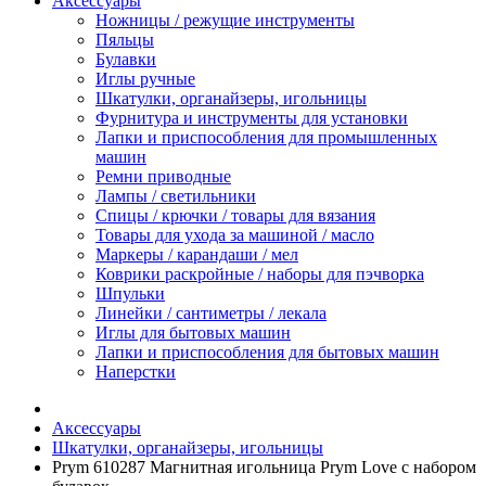
Аксессуары
Ножницы / режущие инструменты
Пяльцы
Булавки
Иглы ручные
Шкатулки, органайзеры, игольницы
Фурнитура и инструменты для установки
Лапки и приспособления для промышленных
машин
Ремни приводные
Лампы / светильники
Спицы / крючки / товары для вязания
Товары для ухода за машиной / масло
Маркеры / карандаши / мел
Коврики раскройные / наборы для пэчворка
Шпульки
Линейки / сантиметры / лекала
Иглы для бытовых машин
Лапки и приспособления для бытовых машин
Наперстки
Аксессуары
Шкатулки, органайзеры, игольницы
Prym 610287 Магнитная игольница Prym Love с набором