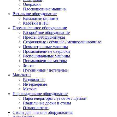
Оверлоки
Плоскошовные машины
Вязальное оборудование
Вязальные машины
Каретки и ПО
Промышленное оборудование
Раскройное оборудование
Прессы для фурнитуры
Скорняжные / обувные / мешкозашивочные
Прямострочные машины
Промышленные оверлоки
Распошивальные машины
Промышленные моторы
Зигзаг
Пуговичные / петельные
Манекены
Раздвижные
Интерьерные
Мягкие
Парогладильное оборудование
Парогенераторы с утюгом / щеткой
Гладильные доски и столы
Отпариватели
Столы для шитья и оборудования