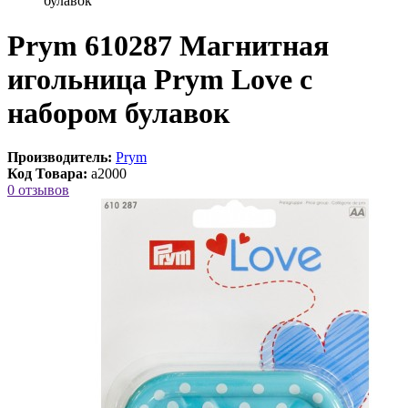
булавок
Prym 610287 Магнитная
игольница Prym Love с
набором булавок
Производитель:
Prym
Код Товара:
a2000
0 отзывов