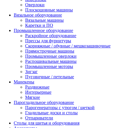
Оверлоки
Плоскошовные машины
Вязальное оборудование
Вязальные машины
Каретки и ПО
Промышленное оборудование
Раскройное оборудование
Прессы для фурнитуры
Скорняжные / обувные / мешкозашивочные
Прямострочные машины
Промышленные оверлоки
Распошивальные машины
Промышленные моторы
Зигзаг
Пуговичные / петельные
Манекены
Раздвижные
Интерьерные
Мягкие
Парогладильное оборудование
Парогенераторы с утюгом / щеткой
Гладильные доски и столы
Отпариватели
Столы для шитья и оборудования