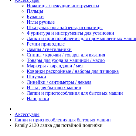
Аксессуары
Ножницы / режущие инструменты
Пяльцы
Булавки
Иглы ручные
Шкатулки, органайзеры, игольницы
Фурнитура и инструменты для установки
Лапки и приспособления для промышленных маши
Ремни приводные
Лампы / светильники
Спицы / крючки / товары для вязания
Товары для ухода за машиной / масло
Маркеры / карандаши / мел
Коврики раскройные / наборы для пэчворка
Шпульки
Линейки / сантиметры / лекала
Иглы для бытовых машин
Лапки и приспособления для бытовых машин
Наперстки
Аксессуары
Лапки и приспособления для бытовых машин
Family 2130 лапка для потайной подгибки