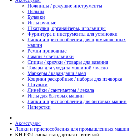
Аксессуары
Ножницы / режущие инструменты
Пяльцы
Булавки
Иглы ручные
Шкатулки, органайзеры, игольницы
Фурнитура и инструменты для установки
Лапки и приспособления для промышленных
машин
Ремни приводные
Лампы / светильники
Спицы / крючки / товары для вязания
Товары для ухода за машиной / масло
Маркеры / карандаши / мел
Коврики раскройные / наборы для пэчворка
Шпульки
Линейки / сантиметры / лекала
Иглы для бытовых машин
Лапки и приспособления для бытовых машин
Наперстки
Аксессуары
Лапки и приспособления для промышленных машин
KH P351 лапка стандартная с пяточкой