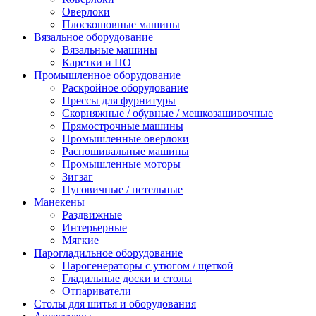
Оверлоки
Плоскошовные машины
Вязальное оборудование
Вязальные машины
Каретки и ПО
Промышленное оборудование
Раскройное оборудование
Прессы для фурнитуры
Скорняжные / обувные / мешкозашивочные
Прямострочные машины
Промышленные оверлоки
Распошивальные машины
Промышленные моторы
Зигзаг
Пуговичные / петельные
Манекены
Раздвижные
Интерьерные
Мягкие
Парогладильное оборудование
Парогенераторы с утюгом / щеткой
Гладильные доски и столы
Отпариватели
Столы для шитья и оборудования