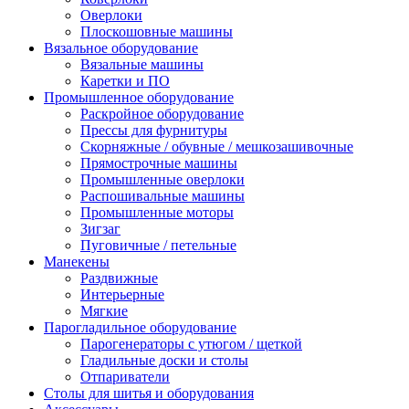
Оверлоки
Плоскошовные машины
Вязальное оборудование
Вязальные машины
Каретки и ПО
Промышленное оборудование
Раскройное оборудование
Прессы для фурнитуры
Скорняжные / обувные / мешкозашивочные
Прямострочные машины
Промышленные оверлоки
Распошивальные машины
Промышленные моторы
Зигзаг
Пуговичные / петельные
Манекены
Раздвижные
Интерьерные
Мягкие
Парогладильное оборудование
Парогенераторы с утюгом / щеткой
Гладильные доски и столы
Отпариватели
Столы для шитья и оборудования