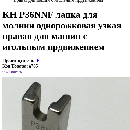
правая для машин с игольным прдвижением
KH P36NNF лапка для
молнии однорожковая узкая
правая для машин с
игольным прдвижением
Производитель:
KH
Код Товара:
a785
0 отзывов