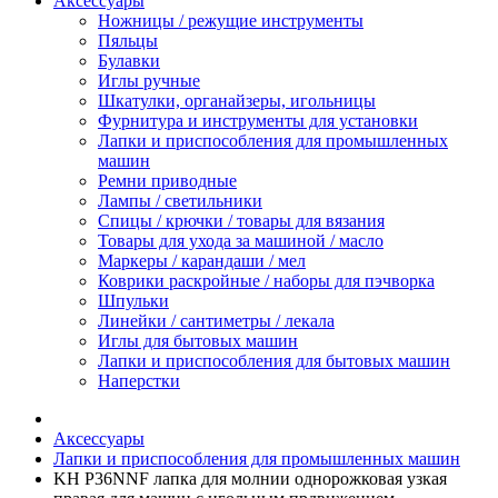
Аксессуары
Ножницы / режущие инструменты
Пяльцы
Булавки
Иглы ручные
Шкатулки, органайзеры, игольницы
Фурнитура и инструменты для установки
Лапки и приспособления для промышленных
машин
Ремни приводные
Лампы / светильники
Спицы / крючки / товары для вязания
Товары для ухода за машиной / масло
Маркеры / карандаши / мел
Коврики раскройные / наборы для пэчворка
Шпульки
Линейки / сантиметры / лекала
Иглы для бытовых машин
Лапки и приспособления для бытовых машин
Наперстки
Аксессуары
Лапки и приспособления для промышленных машин
KH P36NNF лапка для молнии однорожковая узкая