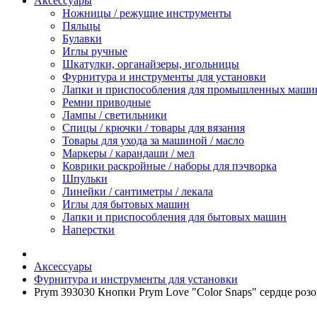
Аксессуары
Ножницы / режущие инструменты
Пяльцы
Булавки
Иглы ручные
Шкатулки, органайзеры, игольницы
Фурнитура и инструменты для установки
Лапки и приспособления для промышленных маши
Ремни приводные
Лампы / светильники
Спицы / крючки / товары для вязания
Товары для ухода за машиной / масло
Маркеры / карандаши / мел
Коврики раскройные / наборы для пэчворка
Шпульки
Линейки / сантиметры / лекала
Иглы для бытовых машин
Лапки и приспособления для бытовых машин
Наперстки
Аксессуары
Фурнитура и инструменты для установки
Prym 393030 Кнопки Prym Love "Color Snaps" сердце роз