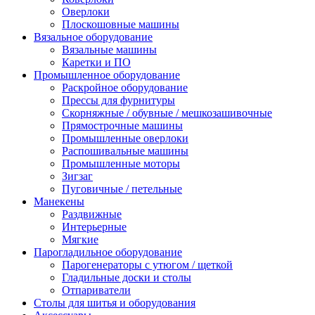
Оверлоки
Плоскошовные машины
Вязальное оборудование
Вязальные машины
Каретки и ПО
Промышленное оборудование
Раскройное оборудование
Прессы для фурнитуры
Скорняжные / обувные / мешкозашивочные
Прямострочные машины
Промышленные оверлоки
Распошивальные машины
Промышленные моторы
Зигзаг
Пуговичные / петельные
Манекены
Раздвижные
Интерьерные
Мягкие
Парогладильное оборудование
Парогенераторы с утюгом / щеткой
Гладильные доски и столы
Отпариватели
Столы для шитья и оборудования