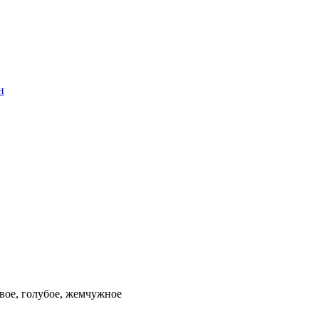
н
овое, голубое, жемчужное