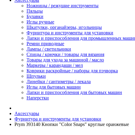
Аксессуары
Ножницы / режущие инструменты
Пяльцы
Булавки
Иглы ручные
Шкатулки, органайзеры, игольницы
Фурнитура и инструменты для установки
Лапки и приспособления для промышленных маши
Ремни приводные
Лампы / светильники
Спицы / крючки / товары для вязания
Товары для ухода за машиной / масло
Маркеры / карандаши / мел
Коврики раскройные / наборы для пэчворка
Шпульки
Линейки / сантиметры / лекала
Иглы для бытовых машин
Лапки и приспособления для бытовых машин
Наперстки
Аксессуары
Фурнитура и инструменты для установки
Prym 393140 Кнопки "Color Snaps" круглые оранжевые