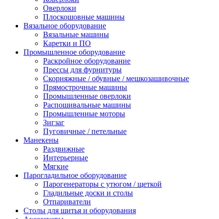
Оверлоки
Плоскошовные машины
Вязальное оборудование
Вязальные машины
Каретки и ПО
Промышленное оборудование
Раскройное оборудование
Прессы для фурнитуры
Скорняжные / обувные / мешкозашивочные
Прямострочные машины
Промышленные оверлоки
Распошивальные машины
Промышленные моторы
Зигзаг
Пуговичные / петельные
Манекены
Раздвижные
Интерьерные
Мягкие
Парогладильное оборудование
Парогенераторы с утюгом / щеткой
Гладильные доски и столы
Отпариватели
Столы для шитья и оборудования