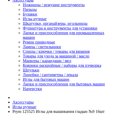
Аксессуары
Ножницы / режущие инструменты
Пяльцы
Булавки
Иглы ручные
Шкатулки, органайзеры, игольницы
Фурнитура и инструменты для установки
Лапки и приспособления для промышленных
машин
Ремни приводные
Лампы / светильники
Спицы / крючки / товары для вязания
Товары для ухода за машиной / масло
Маркеры / карандаши / мел
Коврики раскройные / наборы для пэчворка
Шпульки
Линейки / сантиметры / лекала
Иглы для бытовых машин
Лапки и приспособления для бытовых машин
Наперстки
Аксессуары
Иглы ручные
Prym 125525 Иглы для вышивания гладью №9 16шт