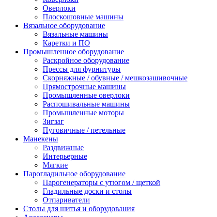
Оверлоки
Плоскошовные машины
Вязальное оборудование
Вязальные машины
Каретки и ПО
Промышленное оборудование
Раскройное оборудование
Прессы для фурнитуры
Скорняжные / обувные / мешкозашивочные
Прямострочные машины
Промышленные оверлоки
Распошивальные машины
Промышленные моторы
Зигзаг
Пуговичные / петельные
Манекены
Раздвижные
Интерьерные
Мягкие
Парогладильное оборудование
Парогенераторы с утюгом / щеткой
Гладильные доски и столы
Отпариватели
Столы для шитья и оборудования