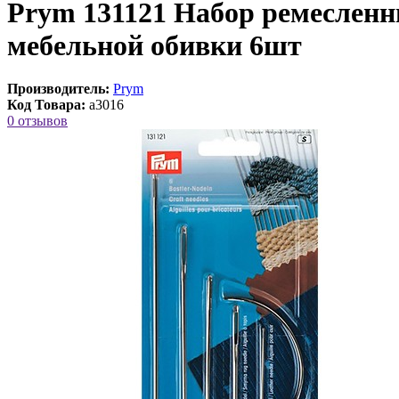
Prym 131121 Набор ремесленны
мебельной обивки 6шт
Производитель:
Prym
Код Товара:
a3016
0 отзывов