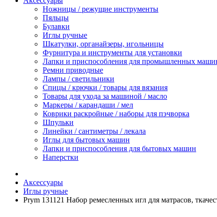
Аксессуары
Ножницы / режущие инструменты
Пяльцы
Булавки
Иглы ручные
Шкатулки, органайзеры, игольницы
Фурнитура и инструменты для установки
Лапки и приспособления для промышленных маши
Ремни приводные
Лампы / светильники
Спицы / крючки / товары для вязания
Товары для ухода за машиной / масло
Маркеры / карандаши / мел
Коврики раскройные / наборы для пэчворка
Шпульки
Линейки / сантиметры / лекала
Иглы для бытовых машин
Лапки и приспособления для бытовых машин
Наперстки
Аксессуары
Иглы ручные
Prym 131121 Набор ремесленных игл для матрасов, ткачес