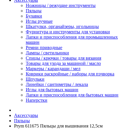
Аксессуары
Ножницы / режущие инструменты
Пяльцы
Булавки
Иглы ручные
Шкатулки, органайзеры, игольницы
Фурнитура и инструменты для установки
Лапки и приспособления для промышленных
машин
Ремни приводные
Лампы / светильники
Спицы / крючки / товары для вязания
Товары для ухода за машиной / масло
Маркеры / карандаши / мел
Коврики раскройные / наборы для пэчворка
Шпульки
Линейки / сантиметры / лекала
Иглы для бытовых машин
Лапки и приспособления для бытовых машин
Наперстки
Аксессуары
Пяльцы
Prym 611675 Пяльцы для вышивания 12,5см