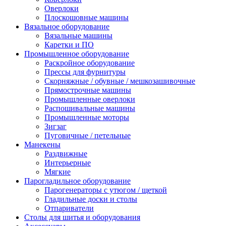
Оверлоки
Плоскошовные машины
Вязальное оборудование
Вязальные машины
Каретки и ПО
Промышленное оборудование
Раскройное оборудование
Прессы для фурнитуры
Скорняжные / обувные / мешкозашивочные
Прямострочные машины
Промышленные оверлоки
Распошивальные машины
Промышленные моторы
Зигзаг
Пуговичные / петельные
Манекены
Раздвижные
Интерьерные
Мягкие
Парогладильное оборудование
Парогенераторы с утюгом / щеткой
Гладильные доски и столы
Отпариватели
Столы для шитья и оборудования