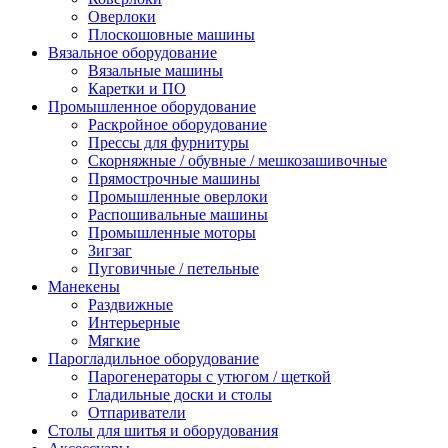
Оверлоки
Плоскошовные машины
Вязальное оборудование
Вязальные машины
Каретки и ПО
Промышленное оборудование
Раскройное оборудование
Прессы для фурнитуры
Скорняжные / обувные / мешкозашивочные
Прямострочные машины
Промышленные оверлоки
Распошивальные машины
Промышленные моторы
Зигзаг
Пуговичные / петельные
Манекены
Раздвижные
Интерьерные
Мягкие
Парогладильное оборудование
Парогенераторы с утюгом / щеткой
Гладильные доски и столы
Отпариватели
Столы для шитья и оборудования