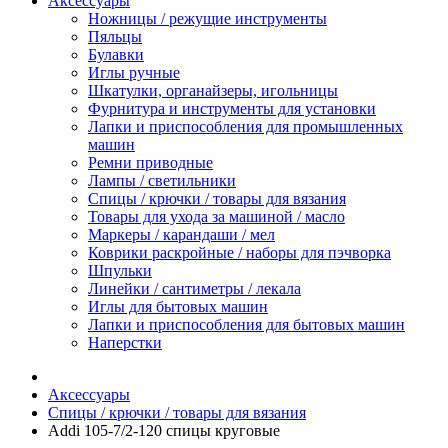
Аксессуары
Ножницы / режущие инструменты
Пяльцы
Булавки
Иглы ручные
Шкатулки, органайзеры, игольницы
Фурнитура и инструменты для установки
Лапки и приспособления для промышленных
машин
Ремни приводные
Лампы / светильники
Спицы / крючки / товары для вязания
Товары для ухода за машиной / масло
Маркеры / карандаши / мел
Коврики раскройные / наборы для пэчворка
Шпульки
Линейки / сантиметры / лекала
Иглы для бытовых машин
Лапки и приспособления для бытовых машин
Наперстки
Аксессуары
Спицы / крючки / товары для вязания
Addi 105-7/2-120 спицы круговые