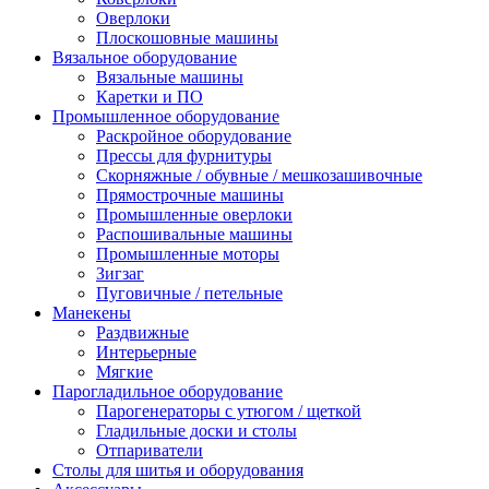
Оверлоки
Плоскошовные машины
Вязальное оборудование
Вязальные машины
Каретки и ПО
Промышленное оборудование
Раскройное оборудование
Прессы для фурнитуры
Скорняжные / обувные / мешкозашивочные
Прямострочные машины
Промышленные оверлоки
Распошивальные машины
Промышленные моторы
Зигзаг
Пуговичные / петельные
Манекены
Раздвижные
Интерьерные
Мягкие
Парогладильное оборудование
Парогенераторы с утюгом / щеткой
Гладильные доски и столы
Отпариватели
Столы для шитья и оборудования