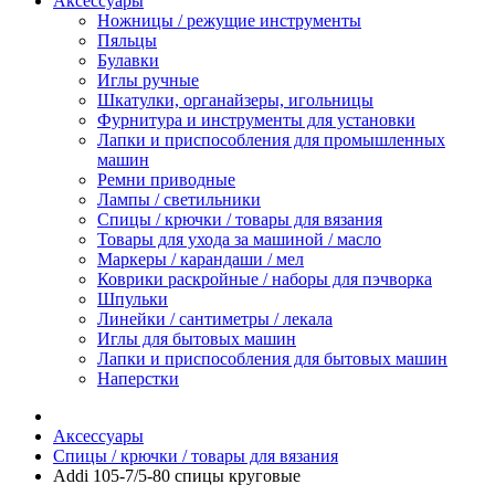
Аксессуары
Ножницы / режущие инструменты
Пяльцы
Булавки
Иглы ручные
Шкатулки, органайзеры, игольницы
Фурнитура и инструменты для установки
Лапки и приспособления для промышленных
машин
Ремни приводные
Лампы / светильники
Спицы / крючки / товары для вязания
Товары для ухода за машиной / масло
Маркеры / карандаши / мел
Коврики раскройные / наборы для пэчворка
Шпульки
Линейки / сантиметры / лекала
Иглы для бытовых машин
Лапки и приспособления для бытовых машин
Наперстки
Аксессуары
Спицы / крючки / товары для вязания
Addi 105-7/5-80 спицы круговые