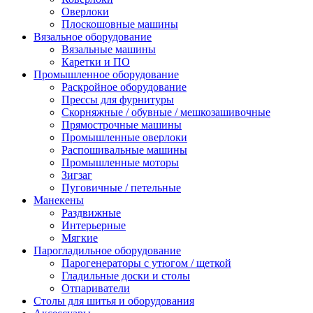
Оверлоки
Плоскошовные машины
Вязальное оборудование
Вязальные машины
Каретки и ПО
Промышленное оборудование
Раскройное оборудование
Прессы для фурнитуры
Скорняжные / обувные / мешкозашивочные
Прямострочные машины
Промышленные оверлоки
Распошивальные машины
Промышленные моторы
Зигзаг
Пуговичные / петельные
Манекены
Раздвижные
Интерьерные
Мягкие
Парогладильное оборудование
Парогенераторы с утюгом / щеткой
Гладильные доски и столы
Отпариватели
Столы для шитья и оборудования