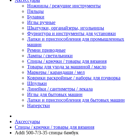
Аксессуары
Ножницы / режущие инструменты
Пяльцы
Булавки
Иглы ручные
Шкатулки, органайзеры, игольницы
Фурнитура и инструменты для установки
Лапки и приспособления для промышленных
машин
Ремни приводные
Лампы / светильники
Спицы / крючки / товары для вязания
Товары для ухода за машиной / масло
Маркеры / карандаши / мел
Коврики раскройные / наборы для пэчворка
Шпульки
Линейки / сантиметры / лекала
Иглы для бытовых машин
Лапки и приспособления для бытовых машин
Наперстки
Аксессуары
Спицы / крючки / товары для вязания
Addi 500-7/3-35 спицы бамбук