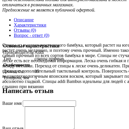
отличаться в розничных магазинах.
Предложение не является публичной офертой.
Описание
Характеристики
Отзывы (0)
Вопрос - ответ (0)
Спицы из высококачественного бамбука, который растет на юге
Основные характеристики
растет очень медленно, и поэтому очень прочный. Именно такой
Производитель
Addi
самый прочный из всех сортов бамбука в мире. Спицы не стуча
Тип
спицы прямые
леске есть все необходимая информация. Леска очень гибкая и 
Особенности
между петлями. Переход от спицы к леске очень деликатен. Пр
проходит дополнительный тактильный контроль. Поверхность
Длина, см
35
высокотехнологичным японским воском, который закрывает по
Толщина, мм
3
абсолютно гладкой. Спицы addi Bambus идеальны для людей с а
слышно при вязании
Написать отзыв
Ваше имя
Ваш отзыв