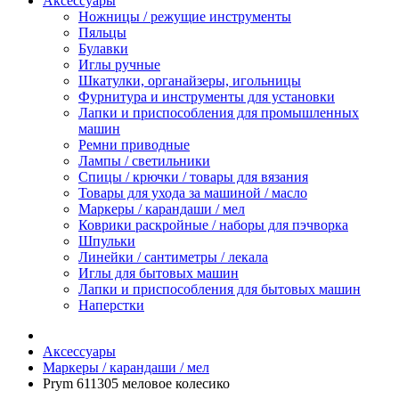
Аксессуары
Ножницы / режущие инструменты
Пяльцы
Булавки
Иглы ручные
Шкатулки, органайзеры, игольницы
Фурнитура и инструменты для установки
Лапки и приспособления для промышленных
машин
Ремни приводные
Лампы / светильники
Спицы / крючки / товары для вязания
Товары для ухода за машиной / масло
Маркеры / карандаши / мел
Коврики раскройные / наборы для пэчворка
Шпульки
Линейки / сантиметры / лекала
Иглы для бытовых машин
Лапки и приспособления для бытовых машин
Наперстки
Аксессуары
Маркеры / карандаши / мел
Prym 611305 меловое колесико