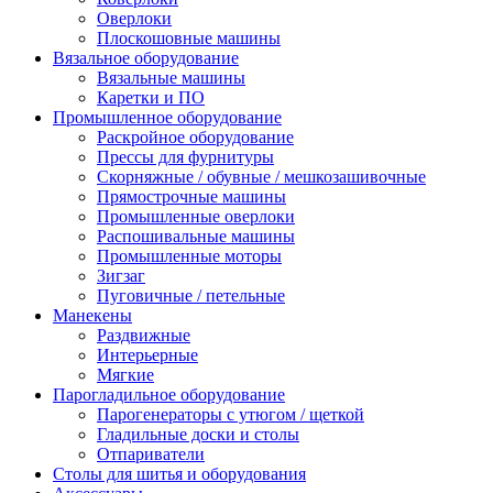
Оверлоки
Плоскошовные машины
Вязальное оборудование
Вязальные машины
Каретки и ПО
Промышленное оборудование
Раскройное оборудование
Прессы для фурнитуры
Скорняжные / обувные / мешкозашивочные
Прямострочные машины
Промышленные оверлоки
Распошивальные машины
Промышленные моторы
Зигзаг
Пуговичные / петельные
Манекены
Раздвижные
Интерьерные
Мягкие
Парогладильное оборудование
Парогенераторы с утюгом / щеткой
Гладильные доски и столы
Отпариватели
Столы для шитья и оборудования