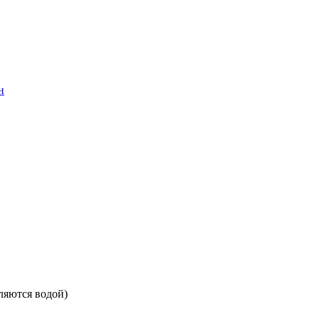
н
ляются водой)