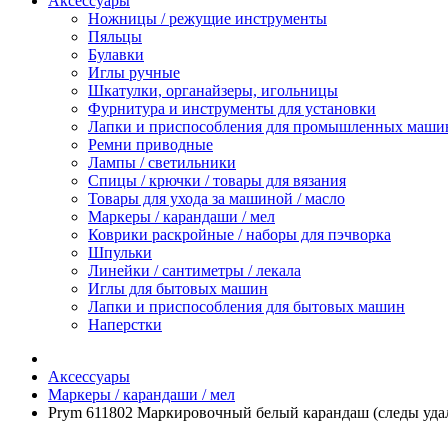
Аксессуары
Ножницы / режущие инструменты
Пяльцы
Булавки
Иглы ручные
Шкатулки, органайзеры, игольницы
Фурнитура и инструменты для установки
Лапки и приспособления для промышленных маши
Ремни приводные
Лампы / светильники
Спицы / крючки / товары для вязания
Товары для ухода за машиной / масло
Маркеры / карандаши / мел
Коврики раскройные / наборы для пэчворка
Шпульки
Линейки / сантиметры / лекала
Иглы для бытовых машин
Лапки и приспособления для бытовых машин
Наперстки
Аксессуары
Маркеры / карандаши / мел
Prym 611802 Маркировочный белый карандаш (следы уда