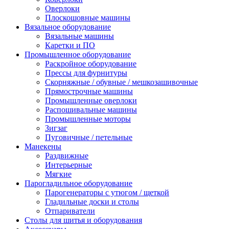
Оверлоки
Плоскошовные машины
Вязальное оборудование
Вязальные машины
Каретки и ПО
Промышленное оборудование
Раскройное оборудование
Прессы для фурнитуры
Скорняжные / обувные / мешкозашивочные
Прямострочные машины
Промышленные оверлоки
Распошивальные машины
Промышленные моторы
Зигзаг
Пуговичные / петельные
Манекены
Раздвижные
Интерьерные
Мягкие
Парогладильное оборудование
Парогенераторы с утюгом / щеткой
Гладильные доски и столы
Отпариватели
Столы для шитья и оборудования