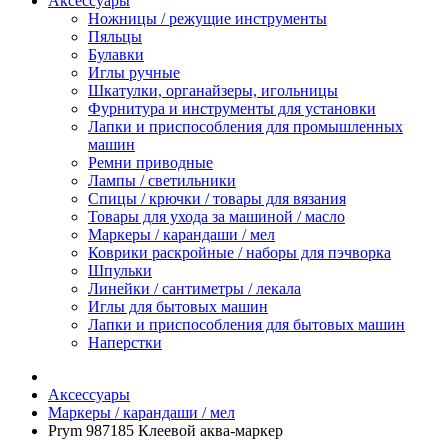
Аксессуары
Ножницы / режущие инструменты
Пяльцы
Булавки
Иглы ручные
Шкатулки, органайзеры, игольницы
Фурнитура и инструменты для установки
Лапки и приспособления для промышленных
машин
Ремни приводные
Лампы / светильники
Спицы / крючки / товары для вязания
Товары для ухода за машиной / масло
Маркеры / карандаши / мел
Коврики раскройные / наборы для пэчворка
Шпульки
Линейки / сантиметры / лекала
Иглы для бытовых машин
Лапки и приспособления для бытовых машин
Наперстки
Аксессуары
Маркеры / карандаши / мел
Prym 987185 Клеевой аква-маркер