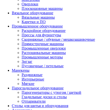
Оверлоки
Плоскошовные машины
Вязальное оборудование
Вязальные машины
Каретки и ПО
Промышленное оборудование
Раскройное оборудование
Прессы для фурнитуры
Скорняжные / обувные / мешкозашивочные
Прямострочные машины
Промышленные оверлоки
Распошивальные машины
Промышленные моторы
Зигзаг
Пуговичные / петельные
Манекены
Раздвижные
Интерьерные
Мягкие
Парогладильное оборудование
Парогенераторы с утюгом / щеткой
Гладильные доски и столы
Отпариватели
Столы для шитья и оборудования