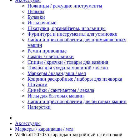
Аксессуары
Ножницы / режущие инструменты
Пяльцы
Булавки
Иглы ручные
Шкатулки, органайзеры, игольницы
Фурнитура и инструменты для установки
Лапки и приспособления для промышленных
машин
Ремни приводные
Лампы / светильники
Спицы / крючки / товары для вязания
Товары для ухода за машиной / масло
Маркеры / карандаши / мел
Коврики раскройные / наборы для пэчворка
Шпульки
Линейки / сантиметры / лекала
Иглы для бытовых машин
Лапки и приспособления для бытовых машин
Наперстки
Аксессуары
Маркеры / карандаши / мел
Wellcraft 207035 карандаш закройный с кисточкой