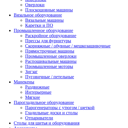
Оверлоки
Плоскошовные машины
Вязальное оборудование
Вязальные машины
Каретки и ПО
Промышленное оборудование
Раскройное оборудование
Прессы для фурнитуры
Скорняжные / обувные / мешкозашивочные
Прямострочные машины
Промышленные оверлоки
Распошивальные машины
Промышленные моторы
Зигзаг
Пуговичные / петельные
Манекены
Раздвижные
Интерьерные
Мягкие
Парогладильное оборудование
Парогенераторы с утюгом / щеткой
Гладильные доски и столы
Отпариватели
Столы для шитья и оборудования