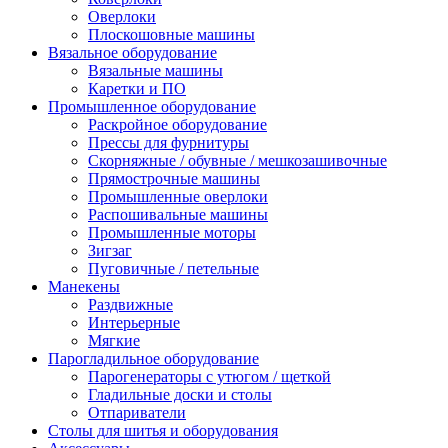
Оверлоки
Плоскошовные машины
Вязальное оборудование
Вязальные машины
Каретки и ПО
Промышленное оборудование
Раскройное оборудование
Прессы для фурнитуры
Скорняжные / обувные / мешкозашивочные
Прямострочные машины
Промышленные оверлоки
Распошивальные машины
Промышленные моторы
Зигзаг
Пуговичные / петельные
Манекены
Раздвижные
Интерьерные
Мягкие
Парогладильное оборудование
Парогенераторы с утюгом / щеткой
Гладильные доски и столы
Отпариватели
Столы для шитья и оборудования