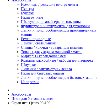
Аксессуары
Ножницы / режущие инструменты
Пяльцы
Булавки
Иглы ручные
Шкатулки, органайзеры, игольницы
Фурнитура и инструменты для установки
Лапки и приспособления для промышленных
машин
Ремни приводные
Лампы / светильники
Спицы / крючки / товары для вязания
Товары для ухода за машиной / масло
Маркеры / карандаши / мел
Коврики раскройные / наборы для пэчворка
Шпульки
Линейки / сантиметры / лекала
Иглы для бытовых машин
Лапки и приспособления для бытовых машин
Наперстки
Аксессуары
Иглы для бытовых машин
Organ иглы jeans 90-100