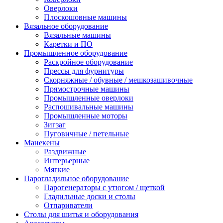
Оверлоки
Плоскошовные машины
Вязальное оборудование
Вязальные машины
Каретки и ПО
Промышленное оборудование
Раскройное оборудование
Прессы для фурнитуры
Скорняжные / обувные / мешкозашивочные
Прямострочные машины
Промышленные оверлоки
Распошивальные машины
Промышленные моторы
Зигзаг
Пуговичные / петельные
Манекены
Раздвижные
Интерьерные
Мягкие
Парогладильное оборудование
Парогенераторы с утюгом / щеткой
Гладильные доски и столы
Отпариватели
Столы для шитья и оборудования