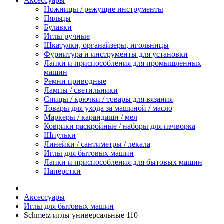
Аксессуары
Ножницы / режущие инструменты
Пяльцы
Булавки
Иглы ручные
Шкатулки, органайзеры, игольницы
Фурнитура и инструменты для установки
Лапки и приспособления для промышленных
машин
Ремни приводные
Лампы / светильники
Спицы / крючки / товары для вязания
Товары для ухода за машиной / масло
Маркеры / карандаши / мел
Коврики раскройные / наборы для пэчворка
Шпульки
Линейки / сантиметры / лекала
Иглы для бытовых машин
Лапки и приспособления для бытовых машин
Наперстки
Аксессуары
Иглы для бытовых машин
Schmetz иглы универсальные 110