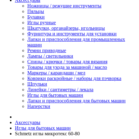
Аксессуары
Ножницы / режущие инструменты
Пяльцы
Булавки
Иглы ручные
Шкатулки, органайзеры, игольницы
Фурнитура и инструменты для установки
Лапки и приспособления для промышленных
машин
Ремни приводные
Лампы / светильники
Спицы / крючки / товары для вязания
Товары для ухода за машиной / масло
Маркеры / карандаши / мел
Коврики раскройные / наборы для пэчворка
Шпульки
Линейки / сантиметры / лекала
Иглы для бытовых машин
Лапки и приспособления для бытовых машин
Наперстки
Аксессуары
Иглы для бытовых машин
Schmetz иглы микротекс 60-80