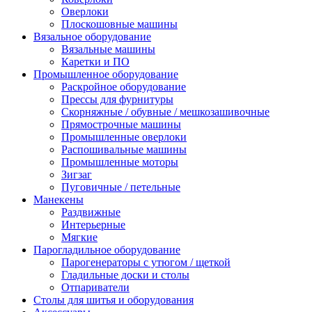
Оверлоки
Плоскошовные машины
Вязальное оборудование
Вязальные машины
Каретки и ПО
Промышленное оборудование
Раскройное оборудование
Прессы для фурнитуры
Скорняжные / обувные / мешкозашивочные
Прямострочные машины
Промышленные оверлоки
Распошивальные машины
Промышленные моторы
Зигзаг
Пуговичные / петельные
Манекены
Раздвижные
Интерьерные
Мягкие
Парогладильное оборудование
Парогенераторы с утюгом / щеткой
Гладильные доски и столы
Отпариватели
Столы для шитья и оборудования