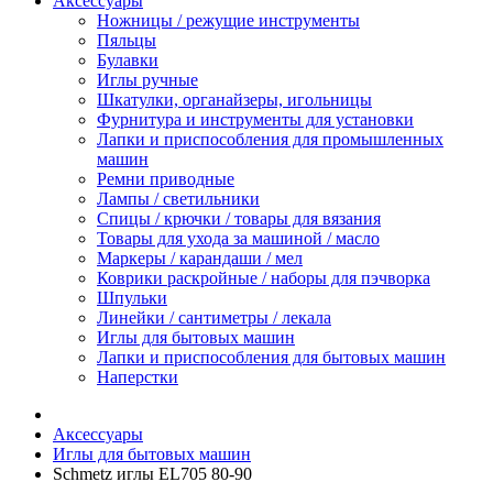
Аксессуары
Ножницы / режущие инструменты
Пяльцы
Булавки
Иглы ручные
Шкатулки, органайзеры, игольницы
Фурнитура и инструменты для установки
Лапки и приспособления для промышленных
машин
Ремни приводные
Лампы / светильники
Спицы / крючки / товары для вязания
Товары для ухода за машиной / масло
Маркеры / карандаши / мел
Коврики раскройные / наборы для пэчворка
Шпульки
Линейки / сантиметры / лекала
Иглы для бытовых машин
Лапки и приспособления для бытовых машин
Наперстки
Аксессуары
Иглы для бытовых машин
Schmetz иглы EL705 80-90