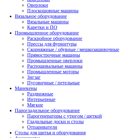
Оверлоки
Плоскошовные машины
Вязальное оборудование
Вязальные машины
Каретки и ПО
Промышленное оборудование
Раскройное оборудование
Прессы для фурнитуры
Скорняжные / обувные / мешкозашивочные
Прямострочные машины
Промышленные оверлоки
Распошивальные машины
Промышленные моторы
Зигзаг
Пуговичные / петельные
Манекены
Раздвижные
Интерьерные
Мягкие
Парогладильное оборудование
Парогенераторы с утюгом / щеткой
Гладильные доски и столы
Отпариватели
Столы для шитья и оборудования