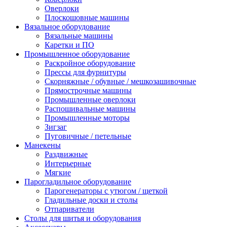
Оверлоки
Плоскошовные машины
Вязальное оборудование
Вязальные машины
Каретки и ПО
Промышленное оборудование
Раскройное оборудование
Прессы для фурнитуры
Скорняжные / обувные / мешкозашивочные
Прямострочные машины
Промышленные оверлоки
Распошивальные машины
Промышленные моторы
Зигзаг
Пуговичные / петельные
Манекены
Раздвижные
Интерьерные
Мягкие
Парогладильное оборудование
Парогенераторы с утюгом / щеткой
Гладильные доски и столы
Отпариватели
Столы для шитья и оборудования