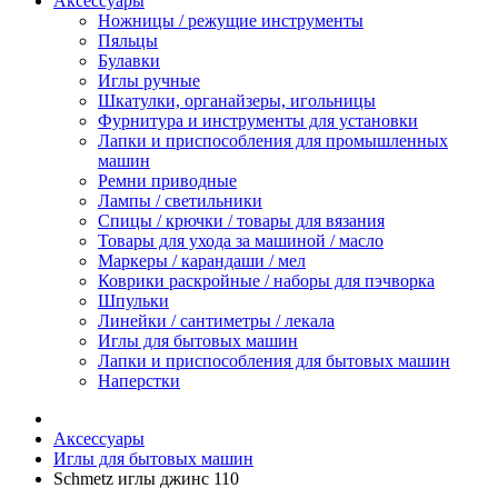
Аксессуары
Ножницы / режущие инструменты
Пяльцы
Булавки
Иглы ручные
Шкатулки, органайзеры, игольницы
Фурнитура и инструменты для установки
Лапки и приспособления для промышленных
машин
Ремни приводные
Лампы / светильники
Спицы / крючки / товары для вязания
Товары для ухода за машиной / масло
Маркеры / карандаши / мел
Коврики раскройные / наборы для пэчворка
Шпульки
Линейки / сантиметры / лекала
Иглы для бытовых машин
Лапки и приспособления для бытовых машин
Наперстки
Аксессуары
Иглы для бытовых машин
Schmetz иглы джинс 110