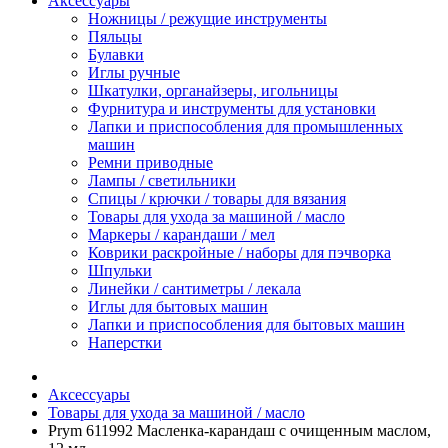
Аксессуары
Ножницы / режущие инструменты
Пяльцы
Булавки
Иглы ручные
Шкатулки, органайзеры, игольницы
Фурнитура и инструменты для установки
Лапки и приспособления для промышленных
машин
Ремни приводные
Лампы / светильники
Спицы / крючки / товары для вязания
Товары для ухода за машиной / масло
Маркеры / карандаши / мел
Коврики раскройные / наборы для пэчворка
Шпульки
Линейки / сантиметры / лекала
Иглы для бытовых машин
Лапки и приспособления для бытовых машин
Наперстки
Аксессуары
Товары для ухода за машиной / масло
Prym 611992 Масленка-карандаш с очищенным маслом,