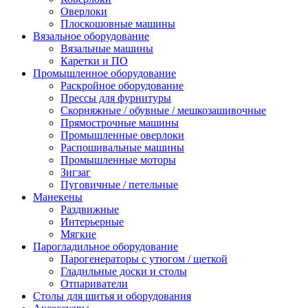
Оверлоки
Плоскошовные машины
Вязальное оборудование
Вязальные машины
Каретки и ПО
Промышленное оборудование
Раскройное оборудование
Прессы для фурнитуры
Скорняжные / обувные / мешкозашивочные
Прямострочные машины
Промышленные оверлоки
Распошивальные машины
Промышленные моторы
Зигзаг
Пуговичные / петельные
Манекены
Раздвижные
Интерьерные
Мягкие
Парогладильное оборудование
Парогенераторы с утюгом / щеткой
Гладильные доски и столы
Отпариватели
Столы для шитья и оборудования