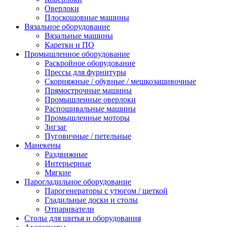
Оверлоки
Плоскошовные машины
Вязальное оборудование
Вязальные машины
Каретки и ПО
Промышленное оборудование
Раскройное оборудование
Прессы для фурнитуры
Скорняжные / обувные / мешкозашивочные
Прямострочные машины
Промышленные оверлоки
Распошивальные машины
Промышленные моторы
Зигзаг
Пуговичные / петельные
Манекены
Раздвижные
Интерьерные
Мягкие
Парогладильное оборудование
Парогенераторы с утюгом / щеткой
Гладильные доски и столы
Отпариватели
Столы для шитья и оборудования