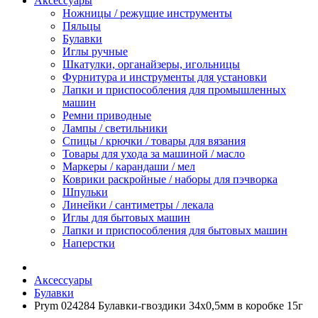
Аксессуары
Ножницы / режущие инструменты
Пяльцы
Булавки
Иглы ручные
Шкатулки, органайзеры, игольницы
Фурнитура и инструменты для установки
Лапки и приспособления для промышленных
машин
Ремни приводные
Лампы / светильники
Спицы / крючки / товары для вязания
Товары для ухода за машиной / масло
Маркеры / карандаши / мел
Коврики раскройные / наборы для пэчворка
Шпульки
Линейки / сантиметры / лекала
Иглы для бытовых машин
Лапки и приспособления для бытовых машин
Наперстки
Аксессуары
Булавки
Prym 024284 Булавки-гвоздики 34х0,5мм в коробке 15г