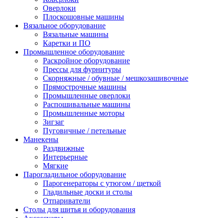
Оверлоки
Плоскошовные машины
Вязальное оборудование
Вязальные машины
Каретки и ПО
Промышленное оборудование
Раскройное оборудование
Прессы для фурнитуры
Скорняжные / обувные / мешкозашивочные
Прямострочные машины
Промышленные оверлоки
Распошивальные машины
Промышленные моторы
Зигзаг
Пуговичные / петельные
Манекены
Раздвижные
Интерьерные
Мягкие
Парогладильное оборудование
Парогенераторы с утюгом / щеткой
Гладильные доски и столы
Отпариватели
Столы для шитья и оборудования