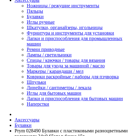
Аксессуары
Ножницы / режущие инструменты
Пяльцы
Булавки
Иглы ручные
Шкатулки, органайзеры, игольницы
Фурнитура и инструменты для установки
Лапки и приспособления для промышленных
машин
Ремни приводные
Лампы / светильники
Спицы / крючки / товары для вязания
Товары для ухода за машиной / масло
Маркеры / карандаши / мел
Коврики раскройные / наборы для пэчворка
Шпульки
Линейки / сантиметры / лекала
Иглы для бытовых машин
Лапки и приспособления для бытовых машин
Наперстки
Аксессуары
Булавки
Prym 028490 Булавки с пластиковыми разноцветными