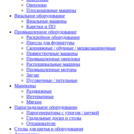
Оверлоки
Плоскошовные машины
Вязальное оборудование
Вязальные машины
Каретки и ПО
Промышленное оборудование
Раскройное оборудование
Прессы для фурнитуры
Скорняжные / обувные / мешкозашивочные
Прямострочные машины
Промышленные оверлоки
Распошивальные машины
Промышленные моторы
Зигзаг
Пуговичные / петельные
Манекены
Раздвижные
Интерьерные
Мягкие
Парогладильное оборудование
Парогенераторы с утюгом / щеткой
Гладильные доски и столы
Отпариватели
Столы для шитья и оборудования