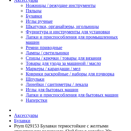
Аксессуары
Ножницы / режущие инструменты
Пяльцы
Булавки
Иглы ручные
Шкатулки, органайзеры, игольницы
Фурнитура и инструменты для установки
Лапки и приспособления для промышленных
машин
Ремни приводные
Лампы / светильники
Спицы / крючки / товары для вязания
Товары для ухода за машиной / масло
Маркеры / карандаши / мел
Коврики раскройные / наборы для пэчворка
Шпульки
Линейки / сантиметры / лекала
Иглы для бытовых машин
Лапки и приспособления для бытовых машин
Наперстки
Аксессуары
Булавки
Prym 029153 Булавки термостойкие с желтыми