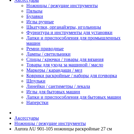
Аксессуары
Ножницы / режущие инструменты
Пяльцы
Булавки
Иглы ручные
Шкатулки, органайзеры, игольницы
Фурнитура и инструменты для установки
Лапки и приспособления для промышленных
машин
Ремни приводные
Лампы / светильники
Спицы / крючки / товары для вязания
Товары для ухода за машиной / масло
Маркеры / карандаши / мел
Коврики раскройные / наборы для пэчворка
Шпульки
Линейки / сантиметры / лекала
Иглы для бытовых машин
Лапки и приспособления для бытовых машин
Наперстки
Аксессуары
Ножницы / режущие инструменты
Aurora AU 901-105 ножницы раскройные 27 см