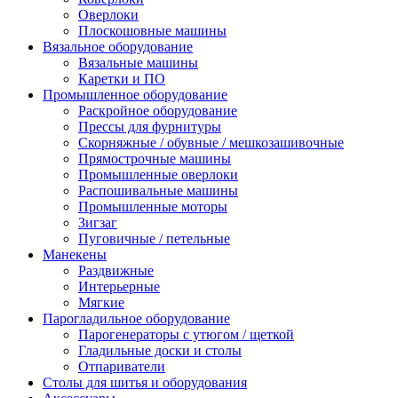
Оверлоки
Плоскошовные машины
Вязальное оборудование
Вязальные машины
Каретки и ПО
Промышленное оборудование
Раскройное оборудование
Прессы для фурнитуры
Скорняжные / обувные / мешкозашивочные
Прямострочные машины
Промышленные оверлоки
Распошивальные машины
Промышленные моторы
Зигзаг
Пуговичные / петельные
Манекены
Раздвижные
Интерьерные
Мягкие
Парогладильное оборудование
Парогенераторы с утюгом / щеткой
Гладильные доски и столы
Отпариватели
Столы для шитья и оборудования