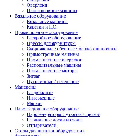
Оверлоки
Плоскошовные машины
Вязальное оборудование
Вязальные машины
Каретки и ПО
Промышленное оборудование
Раскройное оборудование
Прессы для фурнитуры
Скорняжные / обувные / мешкозашивочные
Прямострочные машины
Промышленные оверлоки
Распошивальные машины
Промышленные моторы
Зигзаг
Пуговичные / петельные
Манекены
Раздвижные
Интерьерные
Мягкие
Парогладильное оборудование
Парогенераторы с утюгом / щеткой
Гладильные доски и столы
Отпариватели
Столы для шитья и оборудования