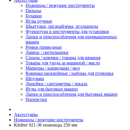
Аксессуары
Ножницы / режущие инструменты
Пяльцы
Булавки
Иглы ручные
Шкатулки, органайзеры, игольницы
Фурнитура и инструменты для установки
Лапки и приспособления для промышленных
машин
Ремни приводные
Лампы / светильники
Спицы / крючки / товары для вязания
Товары для ухода за машиной / масло
Маркеры / карандаши / мел
Коврики раскройные / наборы для пэчворка
Шпульки
Линейки / сантиметры / лекала
Иглы для бытовых машин
Лапки и приспособления для бытовых машин
Наперстки
Аксессуары
Ножницы / режущие инструменты
Kleiber 921-36 ножницы 250 мм