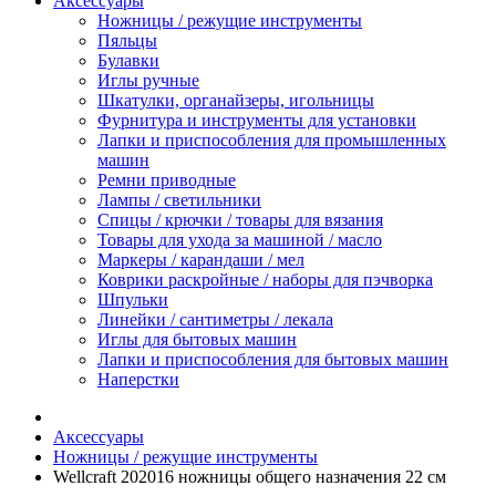
Аксессуары
Ножницы / режущие инструменты
Пяльцы
Булавки
Иглы ручные
Шкатулки, органайзеры, игольницы
Фурнитура и инструменты для установки
Лапки и приспособления для промышленных
машин
Ремни приводные
Лампы / светильники
Спицы / крючки / товары для вязания
Товары для ухода за машиной / масло
Маркеры / карандаши / мел
Коврики раскройные / наборы для пэчворка
Шпульки
Линейки / сантиметры / лекала
Иглы для бытовых машин
Лапки и приспособления для бытовых машин
Наперстки
Аксессуары
Ножницы / режущие инструменты
Wellcraft 202016 ножницы общего назначения 22 см