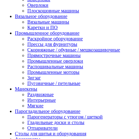
Оверлоки
Плоскошовные машины
Вязальное оборудование
Вязальные машины
Каретки и ПО
Промышленное оборудование
Раскройное оборудование
Прессы для фурнитуры
Скорняжные / обувные / мешкозашивочные
Прямострочные машины
Промышленные оверлоки
Распошивальные машины
Промышленные моторы
Зигзаг
Пуговичные / петельные
Манекены
Раздвижные
Интерьерные
Мягкие
Парогладильное оборудование
Парогенераторы с утюгом / щеткой
Гладильные доски и столы
Отпариватели
Столы для шитья и оборудования