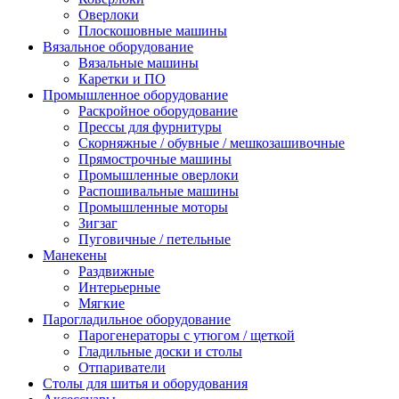
Оверлоки
Плоскошовные машины
Вязальное оборудование
Вязальные машины
Каретки и ПО
Промышленное оборудование
Раскройное оборудование
Прессы для фурнитуры
Скорняжные / обувные / мешкозашивочные
Прямострочные машины
Промышленные оверлоки
Распошивальные машины
Промышленные моторы
Зигзаг
Пуговичные / петельные
Манекены
Раздвижные
Интерьерные
Мягкие
Парогладильное оборудование
Парогенераторы с утюгом / щеткой
Гладильные доски и столы
Отпариватели
Столы для шитья и оборудования