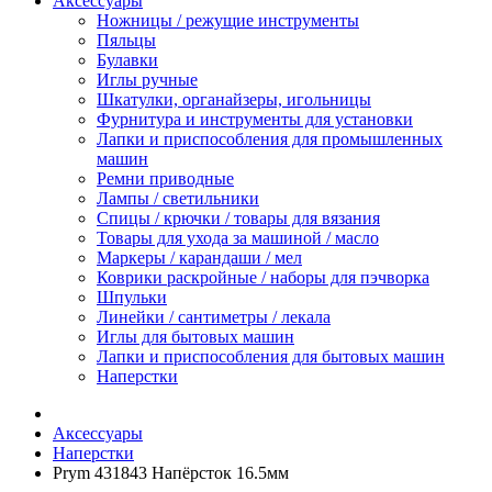
Аксессуары
Ножницы / режущие инструменты
Пяльцы
Булавки
Иглы ручные
Шкатулки, органайзеры, игольницы
Фурнитура и инструменты для установки
Лапки и приспособления для промышленных
машин
Ремни приводные
Лампы / светильники
Спицы / крючки / товары для вязания
Товары для ухода за машиной / масло
Маркеры / карандаши / мел
Коврики раскройные / наборы для пэчворка
Шпульки
Линейки / сантиметры / лекала
Иглы для бытовых машин
Лапки и приспособления для бытовых машин
Наперстки
Аксессуары
Наперстки
Prym 431843 Напёрсток 16.5мм