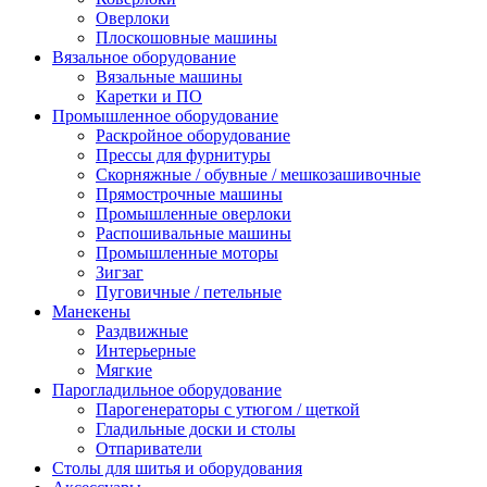
Оверлоки
Плоскошовные машины
Вязальное оборудование
Вязальные машины
Каретки и ПО
Промышленное оборудование
Раскройное оборудование
Прессы для фурнитуры
Скорняжные / обувные / мешкозашивочные
Прямострочные машины
Промышленные оверлоки
Распошивальные машины
Промышленные моторы
Зигзаг
Пуговичные / петельные
Манекены
Раздвижные
Интерьерные
Мягкие
Парогладильное оборудование
Парогенераторы с утюгом / щеткой
Гладильные доски и столы
Отпариватели
Столы для шитья и оборудования