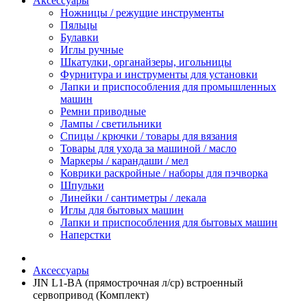
Аксессуары
Ножницы / режущие инструменты
Пяльцы
Булавки
Иглы ручные
Шкатулки, органайзеры, игольницы
Фурнитура и инструменты для установки
Лапки и приспособления для промышленных
машин
Ремни приводные
Лампы / светильники
Спицы / крючки / товары для вязания
Товары для ухода за машиной / масло
Маркеры / карандаши / мел
Коврики раскройные / наборы для пэчворка
Шпульки
Линейки / сантиметры / лекала
Иглы для бытовых машин
Лапки и приспособления для бытовых машин
Наперстки
Аксессуары
JIN L1-BA (прямострочная л/ср) встроенный
сервопривод (Комплект)