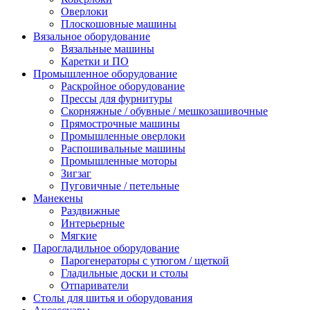
Оверлоки
Плоскошовные машины
Вязальное оборудование
Вязальные машины
Каретки и ПО
Промышленное оборудование
Раскройное оборудование
Прессы для фурнитуры
Скорняжные / обувные / мешкозашивочные
Прямострочные машины
Промышленные оверлоки
Распошивальные машины
Промышленные моторы
Зигзаг
Пуговичные / петельные
Манекены
Раздвижные
Интерьерные
Мягкие
Парогладильное оборудование
Парогенераторы с утюгом / щеткой
Гладильные доски и столы
Отпариватели
Столы для шитья и оборудования