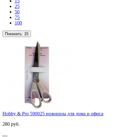
15
25
50
75
100
Показать:
15
Hobby & Pro 590025 ножницы для дома и офиса
280 руб.