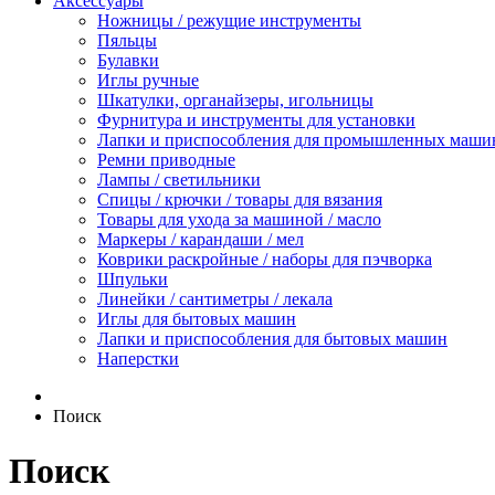
Аксессуары
Ножницы / режущие инструменты
Пяльцы
Булавки
Иглы ручные
Шкатулки, органайзеры, игольницы
Фурнитура и инструменты для установки
Лапки и приспособления для промышленных маши
Ремни приводные
Лампы / светильники
Спицы / крючки / товары для вязания
Товары для ухода за машиной / масло
Маркеры / карандаши / мел
Коврики раскройные / наборы для пэчворка
Шпульки
Линейки / сантиметры / лекала
Иглы для бытовых машин
Лапки и приспособления для бытовых машин
Наперстки
Поиск
Поиск