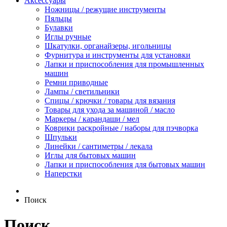
Аксессуары
Ножницы / режущие инструменты
Пяльцы
Булавки
Иглы ручные
Шкатулки, органайзеры, игольницы
Фурнитура и инструменты для установки
Лапки и приспособления для промышленных
машин
Ремни приводные
Лампы / светильники
Спицы / крючки / товары для вязания
Товары для ухода за машиной / масло
Маркеры / карандаши / мел
Коврики раскройные / наборы для пэчворка
Шпульки
Линейки / сантиметры / лекала
Иглы для бытовых машин
Лапки и приспособления для бытовых машин
Наперстки
Поиск
Поиск