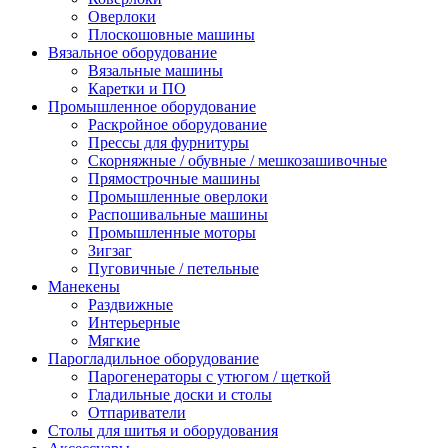
Оверлоки
Плоскошовные машины
Вязальное оборудование
Вязальные машины
Каретки и ПО
Промышленное оборудование
Раскройное оборудование
Прессы для фурнитуры
Скорняжные / обувные / мешкозашивочные
Прямострочные машины
Промышленные оверлоки
Распошивальные машины
Промышленные моторы
Зигзаг
Пуговичные / петельные
Манекены
Раздвижные
Интерьерные
Мягкие
Парогладильное оборудование
Парогенераторы с утюгом / щеткой
Гладильные доски и столы
Отпариватели
Столы для шитья и оборудования