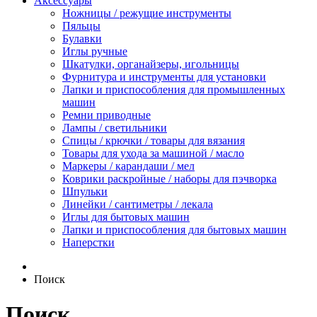
Аксессуары
Ножницы / режущие инструменты
Пяльцы
Булавки
Иглы ручные
Шкатулки, органайзеры, игольницы
Фурнитура и инструменты для установки
Лапки и приспособления для промышленных
машин
Ремни приводные
Лампы / светильники
Спицы / крючки / товары для вязания
Товары для ухода за машиной / масло
Маркеры / карандаши / мел
Коврики раскройные / наборы для пэчворка
Шпульки
Линейки / сантиметры / лекала
Иглы для бытовых машин
Лапки и приспособления для бытовых машин
Наперстки
Поиск
Поиск