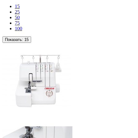
15
25
50
75
100
Показать:
15