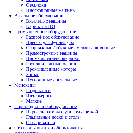
Оверлоки
Плоскошовные машины
Вязальное оборудование
Вязальные машины
Каретки и ПО
Промышленное оборудование
Раскройное оборудование
Прессы для фурнитуры
Скорняжные / обувные / мешкозашивочные
Прямострочные машины
Промышленные оверлоки
Распошивальные машины
Промышленные моторы
Зигзаг
Пуговичные / петельные
Манекены
Раздвижные
Интерьерные
Мягкие
Парогладильное оборудование
Парогенераторы с утюгом / щеткой
Гладильные доски и столы
Отпариватели
Столы для шитья и оборудования